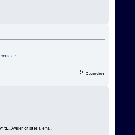
ertreter/
Gespeichert
.....Ã¤rgerlich ist es allemal....