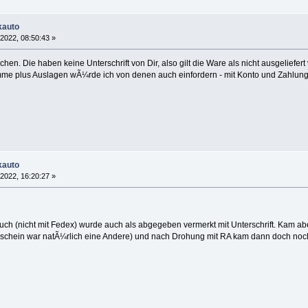
kauto
 2022, 08:50:43 »
n. Die haben keine Unterschrift von Dir, also gilt die Ware als nicht ausgeliefe
mme plus Auslagen wÃ¼rde ich von denen auch einfordern - mit Konto und Zahlungs
kauto
 2022, 16:20:27 »
uch (nicht mit Fedex) wurde auch als abgegeben vermerkt mit Unterschrift. Kam abe
schein war natÃ¼rlich eine Andere) und nach Drohung mit RA kam dann doch noch 