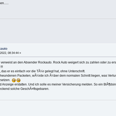
n......
kauto
 2022, 08:34:44 »
Ex verweist an den Absender Rockauto. Rock Auto weigert sich zu zahlen oder zu erse
!!!
das er es einfach vor die TÃ¼r gelegt hat, ohne Unterschrift.
rschwundenen Packeten, wÃ¼rde ich Ã¼ber dem normalen Schnitt liegen, was Ver
ersetzen.
nd Anzeige erstatten. Und ich solle es meiner Versicherung melden. So ein BlÃ¶dsin
eckend solche GeschÃ¤ftsgebaren.