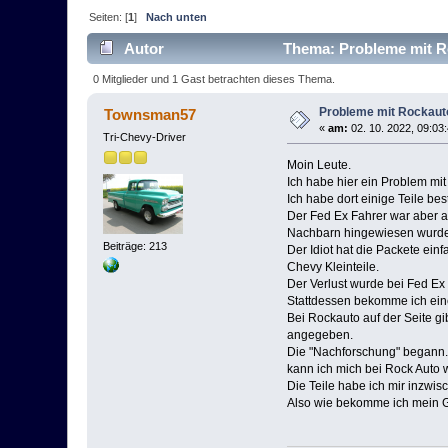
Seiten: [
1
]
Nach unten
Autor
Thema: Probleme mit R
0 Mitglieder und 1 Gast betrachten dieses Thema.
Probleme mit Rockaut
Townsman57
«
am:
02. 10. 2022, 09:03
Tri-Chevy-Driver
Moin Leute.
Ich habe hier ein Problem mit
Ich habe dort einige Teile be
Der Fed Ex Fahrer war aber a
Nachbarn hingewiesen wurde
Beiträge: 213
Der Idiot hat die Packete ei
Chevy Kleinteile.
Der Verlust wurde bei Fed E
Stattdessen bekomme ich ein
Bei Rockauto auf der Seite gi
angegeben.
Die "Nachforschung" begann.
kann ich mich bei Rock Auto
Die Teile habe ich mir inzwis
Also wie bekomme ich mein Ge