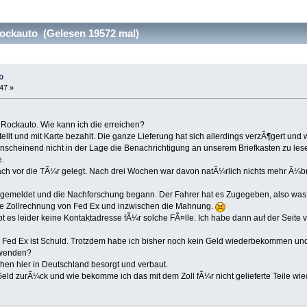
ockauto (Gelesen 19572 mal)
o
:47 »
 Rockauto. Wie kann ich die erreichen?
stellt und mit Karte bezahlt. Die ganze Lieferung hat sich allerdings verzÃ¶gert und
nscheinend nicht in der Lage die Benachrichtigung an unserem Briefkasten zu le
.
nfach vor die TÃ¼r gelegt. Nach drei Wochen war davon natÃ¼rlich nichts mehr Ã¼b
x gemeldet und die Nachforschung begann. Der Fahrer hat es Zugegeben, also was
e Zollrechnung von Fed Ex und inzwischen die Mahnung.
bt es leider keine Kontaktadresse fÃ¼r solche FÃ¤lle. Ich habe dann auf der Seite vo
 Fed Ex ist Schuld. Trotzdem habe ich bisher noch kein Geld wiederbekommen und
 wenden?
chen hier in Deutschland besorgt und verbaut.
ld zurÃ¼ck und wie bekomme ich das mit dem Zoll fÃ¼r nicht gelieferte Teile wie