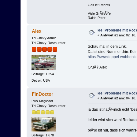
Gas ist Rechts
Viele GrÃ¼ÃŸe
Ralph-Peter
Re: Probleme mit Roc
Alex
«
Antwort #1 am:
02. 10.
Tri-Chevy Admin
Tri-Chevy-Restaurator
Schau mal in dem Link.
Da ist eine Nummer drin. Kein
https://www.doppel-wobber.d
GruÃŸ Alex
Beiträge: 1.254
Detroit, USA
Re: Probleme mit Roc
FinDoctor
«
Antwort #2 am:
04. 10.
Plus-Mitglieder
Tri-Chevy-Restaurator
ja das ist natÃ¼rlich echt "besch
leider wird sich wohl Rockauto 
blÃ¶d ist nur, dass sich wahrs
Beiträge: 1.678