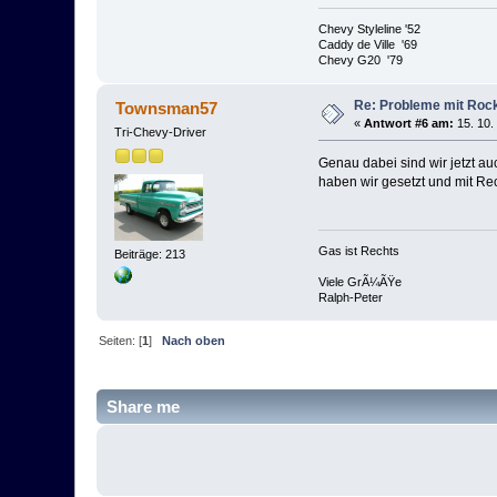
Chevy Styleline '52
Caddy de Ville '69
Chevy G20 '79
Re: Probleme mit Roc
Townsman57
«
Antwort #6 am:
15. 10.
Tri-Chevy-Driver
Genau dabei sind wir jetzt auc
haben wir gesetzt und mit Re
Gas ist Rechts
Beiträge: 213
Viele GrÃ¼ÃŸe
Ralph-Peter
Seiten: [
1
]
Nach oben
Share me