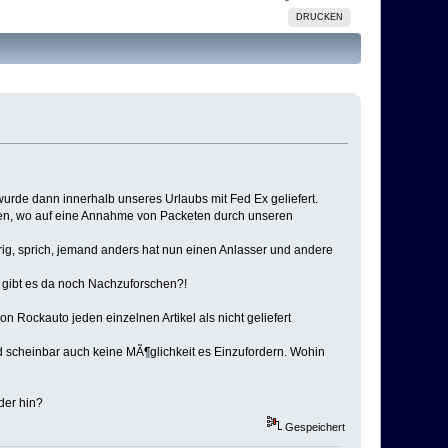
DRUCKEN
 wurde dann innerhalb unseres Urlaubs mit Fed Ex geliefert.
sen, wo auf eine Annahme von Packeten durch unseren
rig, sprich, jemand anders hat nun einen Anlasser und andere
 gibt es da noch Nachzuforschen?!
n Rockauto jeden einzelnen Artikel als nicht geliefert
 scheinbar auch keine MÃ¶glichkeit es Einzufordern. Wohin
der hin?
Gespeichert