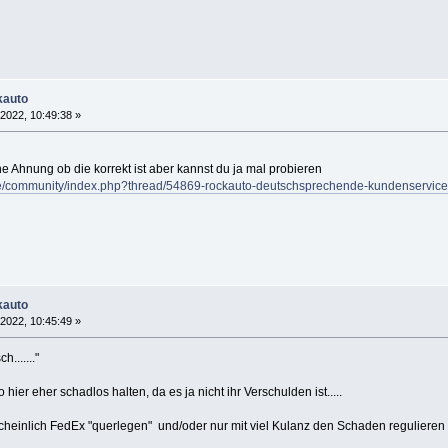
kauto
 2022, 10:49:38 »
e Ahnung ob die korrekt ist aber kannst du ja mal probieren
e/community/index.php?thread/54869-rockauto-deutschsprechende-kundenservice-v
kauto
 2022, 10:45:49 »
......."
hier eher schadlos halten, da es ja nicht ihr Verschulden ist.....
cheinlich FedEx "querlegen" und/oder nur mit viel Kulanz den Schaden regulieren wird