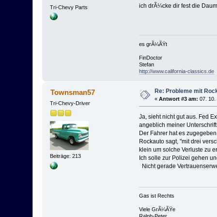
ich drÃ¼cke dir fest die Daume
Tri-Chevy Parts
es grÃ¼ÃŸt
FinDoctor
Stefan
http://www.california-classics.de
Re: Probleme mit Roc
Townsman57
«
Antwort #3 am:
07. 10.
Tri-Chevy-Driver
Ja, sieht nicht gut aus. Fed 
angeblich meiner Unterschrift 
Der Fahrer hat es zugegeben, 
Rockauto sagt, "mit drei ve
klein um solche Verluste zu 
Beiträge: 213
Ich solle zur Polizei gehen u
Nicht gerade Vertrauenserw
Gas ist Rechts
Viele GrÃ¼ÃŸe
Ralph-Peter