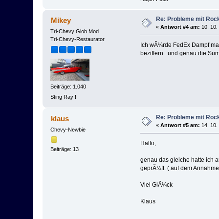
Re: Probleme mit Roc
Mikey
«
Antwort #4 am:
10. 10.
Tri-Chevy Glob.Mod.
Tri-Chevy-Restaurator
Ich wÃ¼rde FedEx Dampf mache
beziffern...und genau die Su
Beiträge: 1.040
Sting Ray !
Re: Probleme mit Roc
klaus
«
Antwort #5 am:
14. 10.
Chevy-Newbie
Hallo,
Beiträge: 13
genau das gleiche hatte ich a
geprÃ¼ft. ( auf dem Annahme
Viel GlÃ¼ck
Klaus