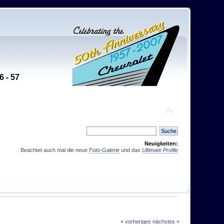
6 - 57
Neuigkeiten:
Beachtet auch mal die neue
Foto-Galerie
und das
Ultimate Profile
« vorheriges
nächstes »