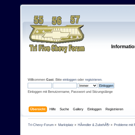
Informatio
Willkommen
Gast
. Bitte
einloggen
oder
registrieren
.
Einloggen mit Benutzername, Passwort und Sitzungslänge
Übersicht
Hilfe
Suche
Gallery
Einloggen
Registrieren
Tri-Chevy-Forum
»
Marktplatz
»
HÃ¤ndler & ZubehÃ¶r
»
Probleme mit