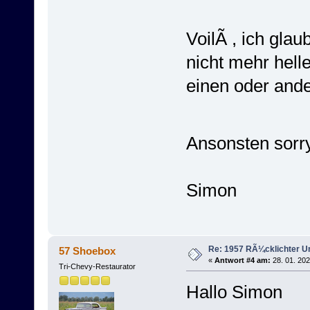
VoilÃ , ich gla
nicht mehr hell
einen oder ande
Ansonsten sorr
Simon
Re: 1957 RÃ¼cklichter 
57 Shoebox
«
Antwort #4 am:
28. 01. 202
Tri-Chevy-Restaurator
Hallo Simon