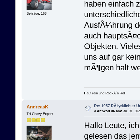
haben einfach z
unterschiedlich
Beiträge: 163
AusfÃ¼hrung der
auch hauptsÃ¤c
Objekten. Viele
uns auf gar ke
mÃ¶gen halt wen
Haut rein und RockÂ´n Roll
Re: 1957 RÃ¼cklichter 
AndreasK
«
Antwort #6 am:
30. 01. 202
Tri-Chevy Expert
Hallo Leute, i
gelesen das jem