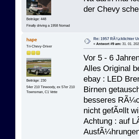
der Chevy schein
Beiträge: 448
Finally driving a 1958 Nomad
Re: 1957 RÃ¼cklichter 
hape
«
Antwort #9 am:
31. 01. 202
Tri-Chevy-Driver
Vor 5 - 6 Jahr
Alles Original b
ebay : LED Bre
Beiträge: 230
Birnen getauscht 
54er 210 Tinwoody, ex 57er 210
Townsman, C1 Vette
besseres RÃ¼ck
nicht gefÃ¤llt w
Achtung : auf L
AusfÃ¼hrungen,-