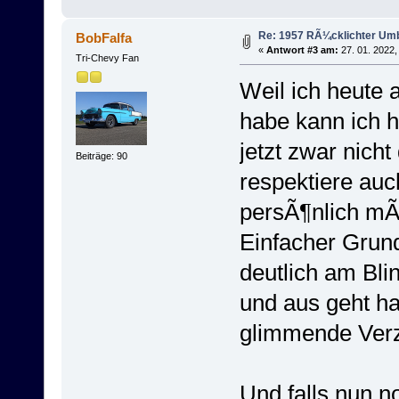
Re: 1957 RÃ¼cklichter Um
BobFalfa
«
Antwort #3 am:
27. 01. 2022,
Tri-Chevy Fan
Weil ich heute
habe kann ich h
jetzt zwar nicht
Beiträge: 90
respektiere au
persÃ¶nlich mÃ¶
Einfacher Grun
deutlich am Bl
und aus geht ha
glimmende Verz
Und falls nun n