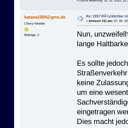
«
Letzte Änderung: 31. 01. 2022, 22
Re: 1957 RÃ¼cklichter 
katana1004@gmx.de
«
Antwort #11 am:
07. 06. 20
Chevy-Newbie
Nun, unzweifelh
Beiträge: 2
lange Haltbarke
Es sollte jedoc
Straßenverkehr
keine Zulassung
um eine wesent
Sachverständige
eingetragen we
Dies macht jedo