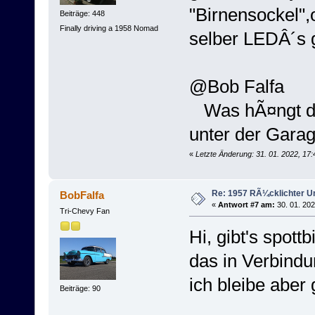
"Birnensockel"
Beiträge: 448
Finally driving a 1958 Nomad
selber LEDÂ´s g
@Bob Falfa
Was hÃ¤ngt da 
unter der Gara
«
Letzte Änderung: 31. 01. 2022, 17
Re: 1957 RÃ¼cklichter 
BobFalfa
«
Antwort #7 am:
30. 01. 202
Tri-Chevy Fan
Hi, gibt's spottb
das in Verbindu
ich bleibe abe
Beiträge: 90