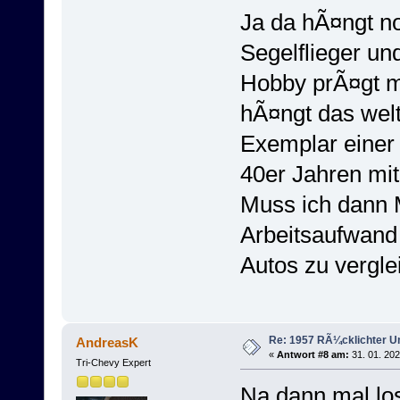
Ja da hÃ¤ngt noc
Segelflieger un
Hobby prÃ¤gt me
hÃ¤ngt das welt
Exemplar einer 
40er Jahren mi
Muss ich dann M
Arbeitsaufwand 
Autos zu vergl
Re: 1957 RÃ¼cklichter 
AndreasK
«
Antwort #8 am:
31. 01. 202
Tri-Chevy Expert
Na dann mal lo