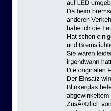
auf LED umgeb
Da beim bremse
anderen Verkehr
habe ich die Le
Hat schon einig
und Bremslicht
Sie waren leide
irgendwann hat
Die originalen 
Der Einsatz wir
Blinkerglas bef
abgewinkeltem Ku
ZusÃ¤tzlich vo