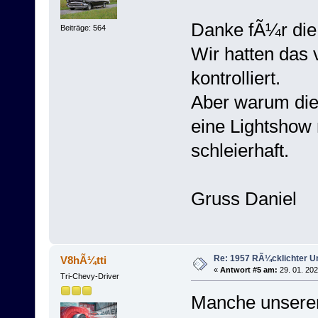
Danke fÃ¼r die 
Beiträge: 564
Wir hatten das
kontrolliert.
Aber warum di
eine Lightshow 
schleierhaft.
Gruss Daniel
Re: 1957 RÃ¼cklichter 
V8hÃ¼tti
«
Antwort #5 am:
29. 01. 202
Tri-Chevy-Driver
Manche unserer