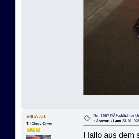
Re: 1957 RÃ¼cklichter 
V8hÃ¼tti
«
Antwort #1 am:
23. 01. 202
Tri-Chevy-Driver
Hallo aus dem