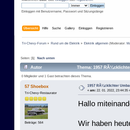
Einloggen mit Benutzername, Passwort und Sitzungslänge
Übersicht
Hilfe
Suche
Gallery
Einloggen
Registrieren
Tri-Chevy-Forum
»
Rund um die Elektrik
»
Elektrik allgemein
(Moderator:
M
Seiten: [
1
]
Nach unten
Autor
Thema: 1957 RÃ¼cklichter
0 Mitglieder und 1 Gast betrachten dieses Thema.
1957 RÃ¼cklichter Umba
57 Shoebox
«
am:
22. 01. 2022, 23:44:35 
Tri-Chevy-Restaurator
Hallo miteinand
Wir haben heut
Beiträge: 564