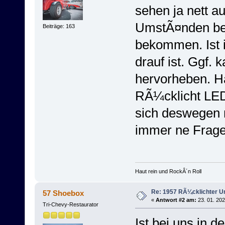
sehen ja nett a
UmstÃ¤nden bei
Beiträge: 163
bekommen. Ist 
drauf ist. Ggf. 
hervorheben. Ha
RÃ¼cklicht LED
sich deswegen no
immer ne Frag
Haut rein und RockÂ´n Roll
Re: 1957 RÃ¼cklichter 
57 Shoebox
«
Antwort #2 am:
23. 01. 202
Tri-Chevy-Restaurator
Ist bei uns in 