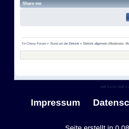
Share me
Tri-Chevy-Forum
»
Rund um die Elektrik
»
Elektrik allgemein
(Moderator:
M
SMF 2.0.19
|
SMF © 
Impressum
Datensc
Seite erstellt in 0