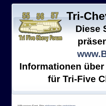
Tri-Ch
Diese 
präsen
www.B
Informationen über
für Tri-Five C
Willkommen
Gast
. Bitte
einloggen
oder
registrieren
.