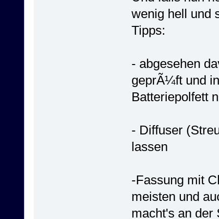
wenig hell und s
Tipps:
- abgesehen dav
geprÃ¼ft und in
Batteriepolfett 
- Diffuser (Str
lassen
-Fassung mit C
meisten und auc
macht's an der S