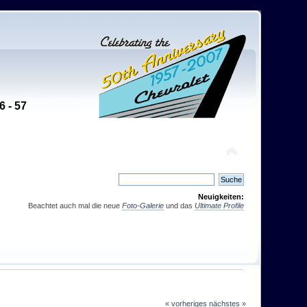
6 - 57
Neuigkeiten:
Beachtet auch mal die neue
Foto-Galerie
und das
Ultimate Profile
« vorheriges
nächstes »