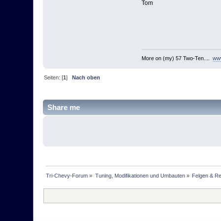
Tom
More on (my) 57 Two-Ten....
www
Seiten: [
1
]
Nach oben
Share me
Tri-Chevy-Forum
»
Tuning, Modifikationen und Umbauten
»
Felgen & Re