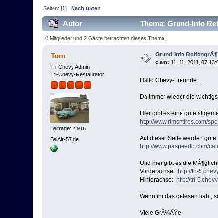
Seiten: [
1
]
Nach unten
Autor
Thema: Grund-Info Rei
0 Mitglieder und 2 Gäste betrachten dieses Thema.
Grund-Info ReifengrÃ¶
Tom
«
am:
11. 11. 2011, 07:13:
Tri-Chevy Admin
Tri-Chevy-Restaurator
Hallo Chevy-Freunde...
Da immer wieder die wichtigs
Hier gibt es eine gute allgem
http://www.rimsntires.com/spe
Beiträge: 2.916
Auf dieser Seite werden gute 
BelAir-57.de
http://www.paspeedo.com/calc
Und hier gibt es die MÃ¶glich
Vorderachse:
http://tri-5.che
Hinterachse:
http://tri-5.che
Wenn ihr das gelesen habt, so
Viele GrÃ¼ÃŸe