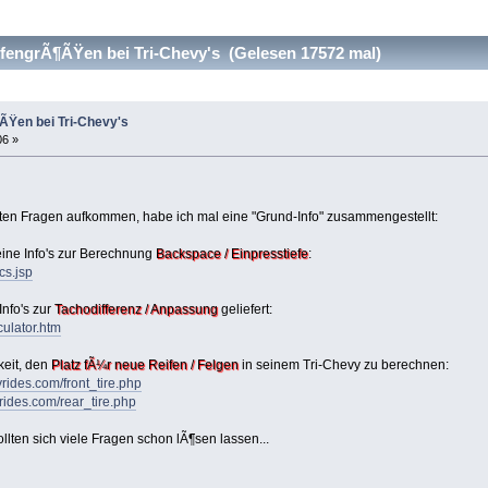
fengrÃ¶ÃŸen bei Tri-Chevy's (Gelesen 17572 mal)
ÃŸen bei Tri-Chevy's
06 »
ten Fragen aufkommen, habe ich mal eine "Grund-Info" zusammengestellt:
eine Info's zur Berechnung
Backspace / Einpresstiefe
:
cs.jsp
Info's zur
Tachodifferenz / Anpassung
geliefert:
ulator.htm
keit, den
Platz fÃ¼r neue Reifen / Felgen
in seinem Tri-Chevy zu berechnen:
vyrides.com/front_tire.php
vyrides.com/rear_tire.php
llten sich viele Fragen schon lÃ¶sen lassen...