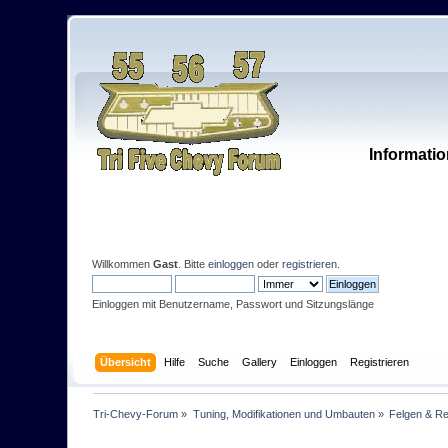
Informatio
Willkommen
Gast
. Bitte
einloggen
oder
registrieren
.
Einloggen mit Benutzername, Passwort und Sitzungslänge
Übersicht
Hilfe
Suche
Gallery
Einloggen
Registrieren
Tri-Chevy-Forum
»
Tuning, Modifikationen und Umbauten
»
Felgen & Re