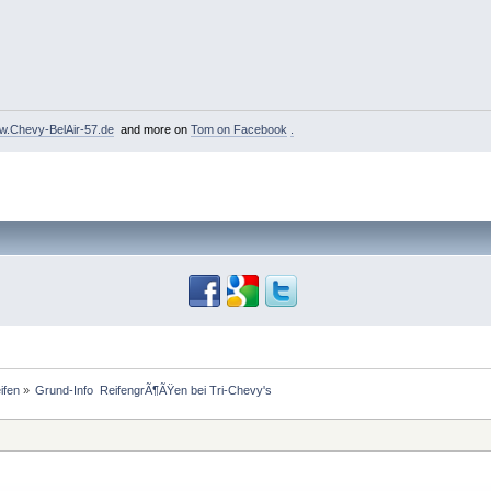
.Chevy-BelAir-57.de
and more on
Tom on Facebook
.
ifen
»
Grund-Info  ReifengrÃ¶ÃŸen bei Tri-Chevy's