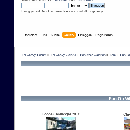
Einloggen mit Benutzername, Passwort und Sitzungslänge
Übersicht
Hilfe
Suche
Gallery
Einloggen
Registrieren
Tri-Chevy-Forum
»
Tri-Chevy Galerie
»
Benutzer Galerien
»
Tom
»
Fun On
Fun On Wh
Dodge Challenger 2010
Chry