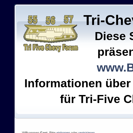
Tri-Ch
Diese 
präsen
www.B
Informationen über
für Tri-Five C
Willkommen
Gast
. Bitte
einloggen
oder
registrieren
.