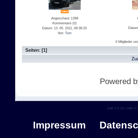
Angeschaut: 1398
Kommentare (
0
)
Datum:
Datum: 13. 05. 2011, 08:38:25
Von:
Tom
0 Mitglieder u
Seiten: [
1
]
Zu
Powered 
SMF 2.0.19
|
SMF © 
Impressum
Datensc