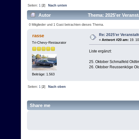
Seiten:
1
[
2
]
Nach unten
Autor
Thema: 2025'er Veranst
0 Mitglieder und 1 Gast betrachten dieses Thema.
Re: 2025'er Veranstal
rasse
«
Antwort #20 am:
19. 10
Tri-Chevy-Restaurator
Liste ergänzt:
25. Oktober Schmalfeld Oldtim
26. Oktober Reussenköge Old
Beiträge: 1.563
Seiten:
1
[
2
]
Nach oben
Share me