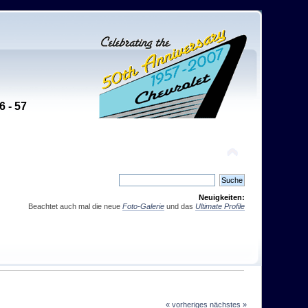
6 - 57
Neuigkeiten:
Beachtet auch mal die neue
Foto-Galerie
und das
Ultimate Profile
« vorheriges
nächstes »