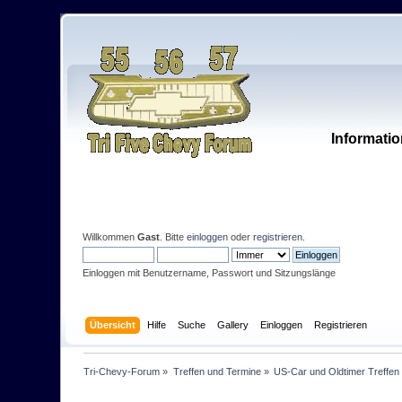
Informatio
Willkommen
Gast
. Bitte
einloggen
oder
registrieren
.
Einloggen mit Benutzername, Passwort und Sitzungslänge
Übersicht
Hilfe
Suche
Gallery
Einloggen
Registrieren
Tri-Chevy-Forum
»
Treffen und Termine
»
US-Car und Oldtimer Treffen