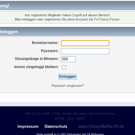
ung!
Nur registrierte Mitglieder haben Zugriff auf diesen Bereich.
Bitte einloggen oder
registrieren Sie einen Account
mit Tri-Chevy-Forum.
inloggen
Benutzername:
Passwort:
Sitzungslänge in Minuten:
Immer eingeloggt bleiben:
Passwort vergessen?
SMF 2.0.19
|
SMF © 2011
,
Simple Machines
|
Terms and Policies
XHTML
RSS
WAP2
Impressum
Datenschutz
www.Chevy-BelAir-57.de
Seite erstellt in 0.183 Sekunden mit 24 Abfragen.