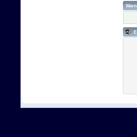
Warn
E