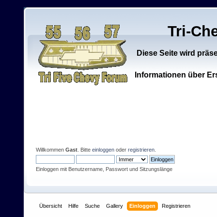
Tri-Ch
Diese Seite wird präs
Informationen über Ers
Willkommen
Gast
. Bitte
einloggen
oder
registrieren
.
Einloggen mit Benutzername, Passwort und Sitzungslänge
Übersicht
Hilfe
Suche
Gallery
Einloggen
Registrieren