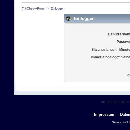
Tri-Chevy-Forum
»
Einloggen
Einloggen
Benutzernam
Passwor
Sitzungslänge in Minut
Immer eingeloggt bleib
Pa
SMF 2.0.19
|
SMF © 
Impressum
Date
Seite erstell