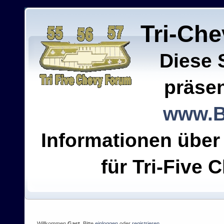
Tri-Ch
Diese 
präsen
www.B
Informationen über
für Tri-Five C
Willkommen
Gast
. Bitte
einloggen
oder
registrieren
.