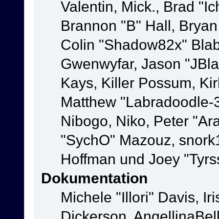
Valentin, Mick., Brad
Brannon "B" Hall, Bryan
Colin "Shadow82x" Blabe
Gwenwyfar, Jason "JBla
Kays, Killer Possum, K
Matthew "Labradoodle-3
Nibogo, Niko, Peter "Ara
"SychO" Mazouz, snork1
Hoffman und Joey "Tyrs
Dokumentation
Michele "Illori" Davis, 
Dickerson, AngellinaBell