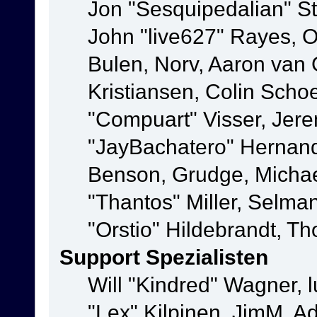
Jon "Sesquipedalian" St
John "live627" Rayes,
Bulen, Norv, Aaron van 
Kristiansen, Colin Scho
"Compuart" Visser, Jer
"JayBachatero" Hernand
Benson, Grudge, Micha
"Thantos" Miller, Selma
"Orstio" Hildebrandt, Th
Support Spezialisten
Will "Kindred" Wagner, l
"Lex" Kilpinen, JimM, Ad