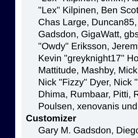
"Lex" Kilpinen, Ben Sco
Chas Large, Duncan85, E
Gadsdon, GigaWatt, gbs
"Owdy" Eriksson, Jeremy
Kevin "greyknight17" Hou
Mattitude, Mashby, Mick G
Nick "Fizzy" Dyer, Nick 
Dhima, Rumbaar, Pitti,
Poulsen, xenovanis und
Customizer
Gary M. Gadsdon, Dieg