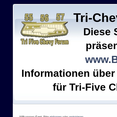
Tri-Ch
Diese 
präsen
www.B
Informationen über
für Tri-Five C
Willkommen
Gast
. Bitte
einloggen
oder
registrieren
.