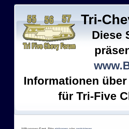
Tri-Ch
Diese 
präsen
www.B
Informationen über
für Tri-Five C
Willkommen
Gast
. Bitte
einloggen
oder
registrieren
.