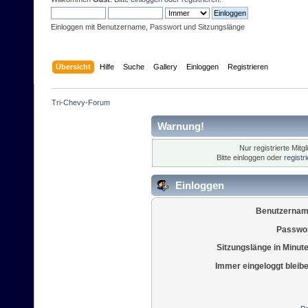
Einloggen mit Benutzername, Passwort und Sitzungslänge
Übersicht
Hilfe
Suche
Gallery
Einloggen
Registrieren
Tri-Chevy-Forum
Warnung!
Nur registrierte Mitg
Bitte einloggen oder
registr
Einloggen
Benutzernam
Passwor
Sitzungslänge in Minut
Immer eingeloggt bleib