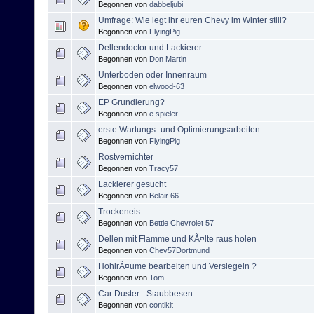
Begonnen von
dabbeljubi
Umfrage: Wie legt ihr euren Chevy im Winter still?
Begonnen von
FlyingPig
Dellendoctor und Lackierer
Begonnen von
Don Martin
Unterboden oder Innenraum
Begonnen von
elwood-63
EP Grundierung?
Begonnen von
e.spieler
erste Wartungs- und Optimierungsarbeiten
Begonnen von
FlyingPig
Rostvernichter
Begonnen von
Tracy57
Lackierer gesucht
Begonnen von
Belair 66
Trockeneis
Begonnen von
Bettie Chevrolet 57
Dellen mit Flamme und KÃ¤lte raus holen
Begonnen von
Chev57Dortmund
HohlrÃ¤ume bearbeiten und Versiegeln ?
Begonnen von
Tom
Car Duster - Staubbesen
Begonnen von
contikit