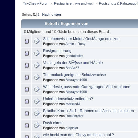
Tri-Chevy-Forum
»
Restaurieren, wie und wo...
»
Rostschutz & Fahrzeugpf
Seiten: [
1
]
2
Nach unten
Betreff
/
Begonnen von
0 Mitglieder und 10 Gäste betrachten dieses Board.
Scheibenwischer Motor / GestÃ¤nge ersetzen
Begonnen von
Armin + Rosy
Rostgrundierung
Begonnen von
goodoldslim
Versiegeln der StÃ¶sse und NÃ¤hte
Begonnen von
BenAir57
Thermolack geeignete Schutzwachse
Begonnen von
Biscayne1958
Wetterfeste, passende Ganzgaragen, Abdeckplanen
Begonnen von
Biscayne1958
Unterbodenschutz entfernen?
Begonnen von
MarkusM
Brantho Korrux 3in1 - Rahmen und Achsteile streichen.
Begonnen von
Rockinroller
Dash chrom
Begonnen von
e.spieler
wie bockt man den Chevy am besten auf ?