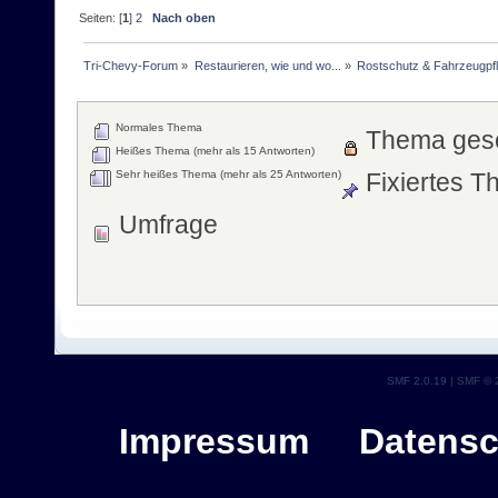
Seiten: [
1
]
2
Nach oben
Tri-Chevy-Forum
»
Restaurieren, wie und wo...
»
Rostschutz & Fahrzeugpf
Normales Thema
Thema ges
Heißes Thema (mehr als 15 Antworten)
Sehr heißes Thema (mehr als 25 Antworten)
Fixiertes 
Umfrage
SMF 2.0.19
|
SMF © 
Impressum
Datensc