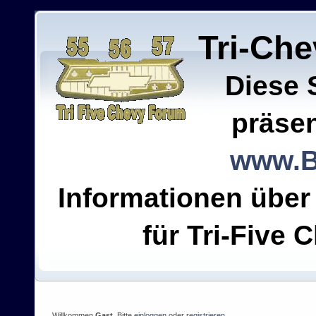
Tri-Ch
Diese 
präsen
www.B
Informationen über
für Tri-Five C
Willkommen
Gast
. Bitte
einloggen
oder
registrieren
.