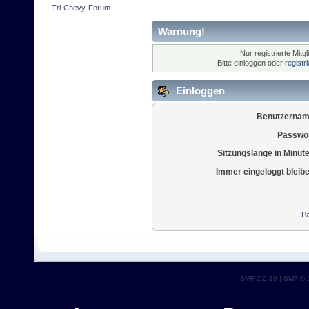
Tri-Chevy-Forum
Warnung!
Nur registrierte Mitg
Bitte einloggen oder
registr
Einloggen
Benutzernam
Passwor
Sitzungslänge in Minut
Immer eingeloggt bleib
Pa
SMF 2.0.19
|
SMF © 