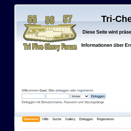
Tri-Ch
Diese Seite wird präs
Informationen über Ers
Willkommen
Gast
. Bitte
einloggen
oder
registrieren
.
Einloggen mit Benutzername, Passwort und Sitzungslänge
Übersicht
Hilfe
Suche
Gallery
Einloggen
Registrieren