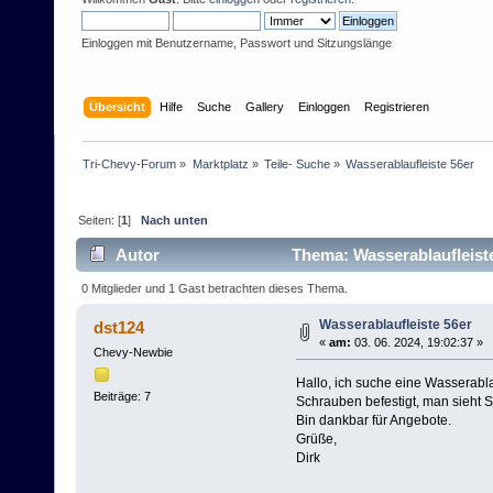
Einloggen mit Benutzername, Passwort und Sitzungslänge
Übersicht
Hilfe
Suche
Gallery
Einloggen
Registrieren
Tri-Chevy-Forum
»
Marktplatz
»
Teile- Suche
»
Wasserablaufleiste 56er
Seiten: [
1
]
Nach unten
Autor
Thema: Wasserablaufleiste
0 Mitglieder und 1 Gast betrachten dieses Thema.
Wasserablaufleiste 56er
dst124
«
am:
03. 06. 2024, 19:02:37 »
Chevy-Newbie
Hallo, ich suche eine Wasserablau
Beiträge: 7
Schrauben befestigt, man sieht S
Bin dankbar für Angebote.
Grüße,
Dirk