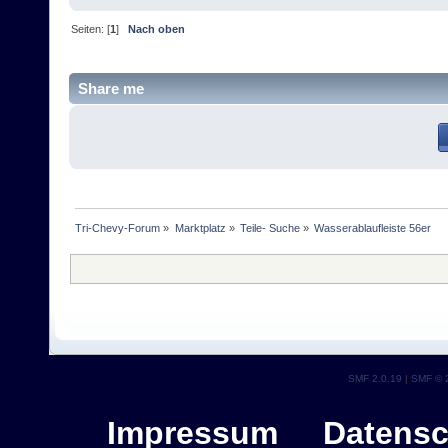
Seiten: [
1
]
Nach oben
Share me
Tri-Chevy-Forum
»
Marktplatz
»
Teile- Suche
»
Wasserablaufleiste 56er
SMF 2.0.19
|
SMF © 
Impressum
Datensc