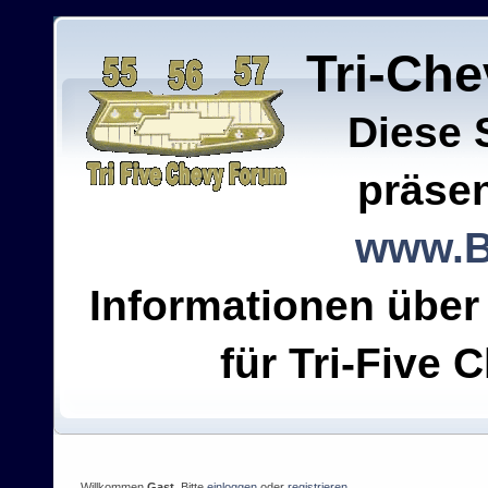
Tri-Ch
Diese 
präsen
www.B
Informationen über
für Tri-Five C
Willkommen
Gast
. Bitte
einloggen
oder
registrieren
.