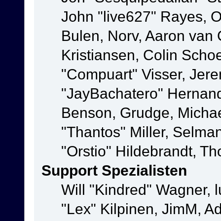
John "live627" Rayes,
Bulen, Norv, Aaron van 
Kristiansen, Colin Scho
"Compuart" Visser, Jer
"JayBachatero" Hernand
Benson, Grudge, Micha
"Thantos" Miller, Selma
"Orstio" Hildebrandt, Th
Support Spezialisten
Will "Kindred" Wagner, l
"Lex" Kilpinen, JimM, Ad