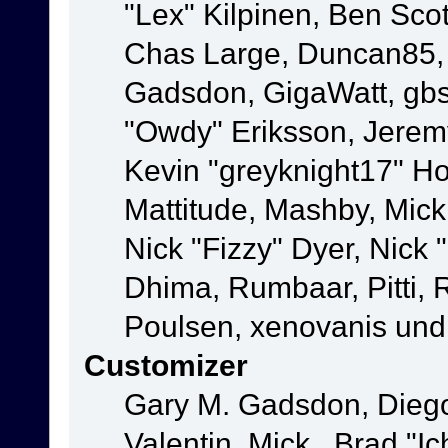
"Lex" Kilpinen, Ben Sco
Chas Large, Duncan85, E
Gadsdon, GigaWatt, gbs
"Owdy" Eriksson, Jeremy
Kevin "greyknight17" Hou
Mattitude, Mashby, Mick G
Nick "Fizzy" Dyer, Nick 
Dhima, Rumbaar, Pitti,
Poulsen, xenovanis und
Customizer
Gary M. Gadsdon, Dieg
Valentin, Mick., Brad