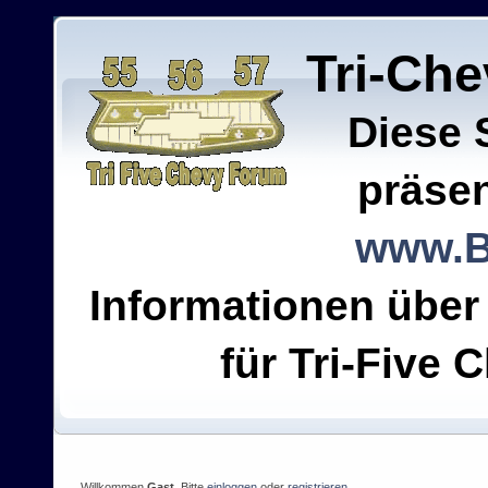
Tri-Ch
Diese 
präsen
www.B
Informationen über
für Tri-Five C
Willkommen
Gast
. Bitte
einloggen
oder
registrieren
.