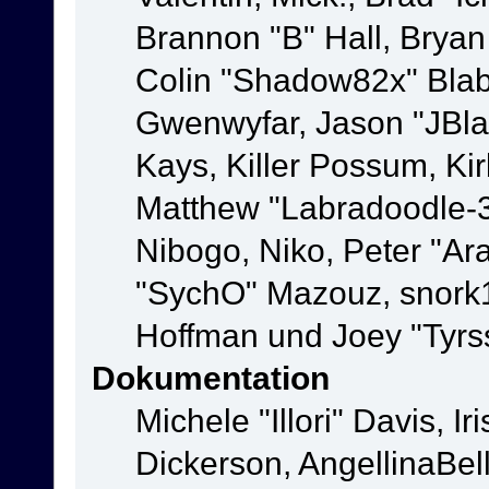
Brannon "B" Hall, Bryan
Colin "Shadow82x" Blabe
Gwenwyfar, Jason "JBla
Kays, Killer Possum, K
Matthew "Labradoodle-3
Nibogo, Niko, Peter "Ara
"SychO" Mazouz, snork1
Hoffman und Joey "Tyrs
Dokumentation
Michele "Illori" Davis, 
Dickerson, AngellinaBell