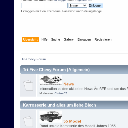
Einloggen mit Benutzername, Passwort und Sitzungslänge
Übersicht
Hilfe
Suche
Gallery
Einloggen
Registrieren
Tri-Chevy-Forum
Tri-Five Chevy Forum (Allgemein)
News
Information zu den aktuellen News ÃœBER und um das F
Moderator:
Cruiser57
Karrosserie und alles um liebe Blech
55 Model
Rund um die Karosserie des Modell-Jahres 1955