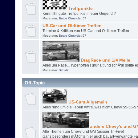
Treffpunkte
Kennt Ihr gute Treffpunkte in euer Gegend ?
Moderator:
Bettie Chevrolet 57
US-Car und Oldtimer Treffen
Termine & Kritiken von US-Car und Oldtimer-Treffen
Moderator:
Bettie Chevrolet 57
DragRace und 1/4 Meile
Alles um Race... Typenoffen ! (nur alt und schÃ¶n sollte es 
Moderator:
Schallo
Off-Topic
US-Cars Allgemein
Alles rund um die lieben Ami's, was nicht Chevy 55-56-57 
andere Chevy's und G
Alle Themen um Chevy und GM (ausser Tri-Five)
Ganz besonders mÃ¶chte hier auch bauart-verwandte Fa