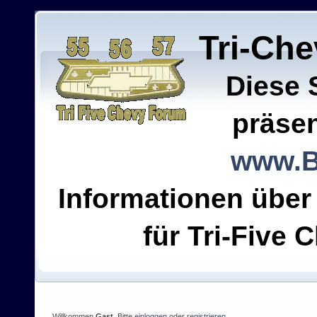
Tri-Ch
Diese 
präsen
www.B
Informationen über
für Tri-Five C
Willkommen
Gast
. Bitte
einloggen
oder
registrieren
.