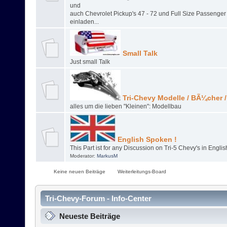
und
auch Chevrolet Pickup's 47 - 72 und Full Size Passenger
einladen...
Small Talk
Just small Talk
Tri-Chevy Modelle / BÃ¼cher 
alles um die lieben "Kleinen": Modellbau
English Spoken !
This Part ist for any Discussion on Tri-5 Chevy's in English
Moderator:
MarkusM
Keine neuen Beiträge
Weiterleitungs-Board
Tri-Chevy-Forum - Info-Center
Neueste Beiträge