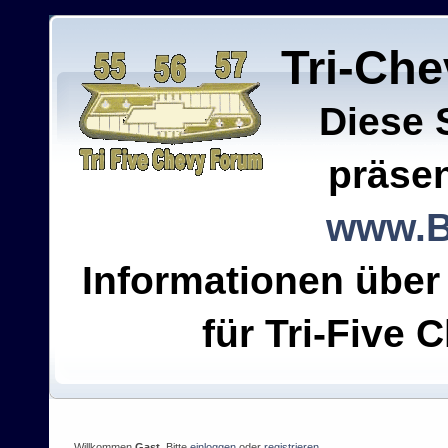
Tri-Ch
Diese 
präsen
www.B
Informationen über
für Tri-Five C
Willkommen
Gast
. Bitte
einloggen
oder
registrieren
.