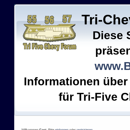
Tri-Ch
Diese 
präsen
www.B
Informationen über
für Tri-Five C
Willkommen
Gast
. Bitte
einloggen
oder
registrieren
.