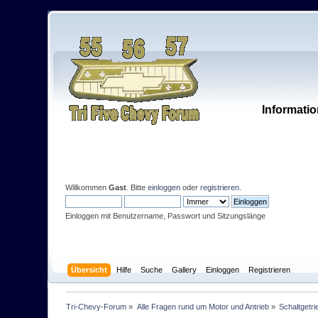
Informatio
Willkommen
Gast
. Bitte
einloggen
oder
registrieren
.
Einloggen mit Benutzername, Passwort und Sitzungslänge
Übersicht
Hilfe
Suche
Gallery
Einloggen
Registrieren
Tri-Chevy-Forum
»
Alle Fragen rund um Motor und Antrieb
»
Schaltgetri