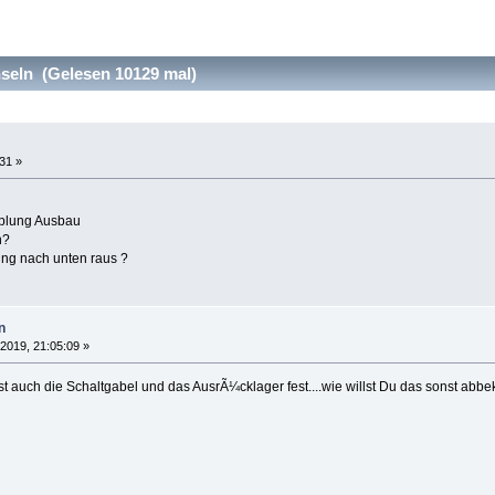
eln (Gelesen 10129 mal)
:31 »
pplung Ausbau
n?
ng nach unten raus ?
n
 2019, 21:05:09 »
ist auch die Schaltgabel und das AusrÃ¼cklager fest....wie willst Du das sonst a