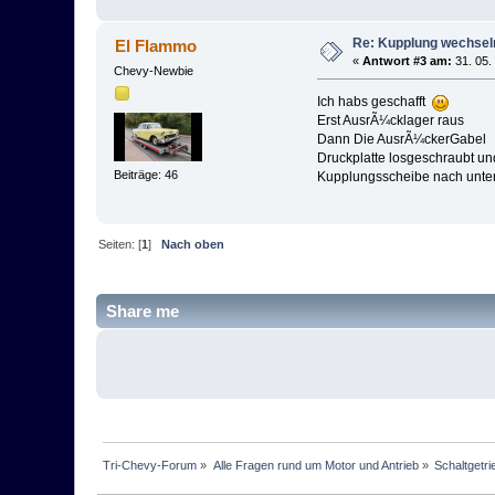
Re: Kupplung wechsel
El Flammo
«
Antwort #3 am:
31. 05.
Chevy-Newbie
Ich habs geschafft
Erst AusrÃ¼cklager raus
Dann Die AusrÃ¼ckerGabel
Druckplatte losgeschraubt un
Beiträge: 46
Kupplungsscheibe nach unte
Seiten: [
1
]
Nach oben
Share me
Tri-Chevy-Forum
»
Alle Fragen rund um Motor und Antrieb
»
Schaltgetri