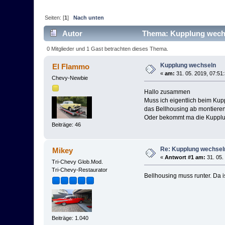
Seiten: [
1
]
Nach unten
Autor
Thema: Kupplung wechs
0 Mitglieder und 1 Gast betrachten dieses Thema.
Kupplung wechseln
El Flammo
«
am:
31. 05. 2019, 07:51
Chevy-Newbie
Hallo zusammen
Muss ich eigentlich beim Ku
das Bellhousing ab montiere
Oder bekommt ma die Kupplu
Beiträge: 46
Re: Kupplung wechsel
Mikey
«
Antwort #1 am:
31. 05.
Tri-Chevy Glob.Mod.
Tri-Chevy-Restaurator
Bellhousing muss runter. Da 
Beiträge: 1.040