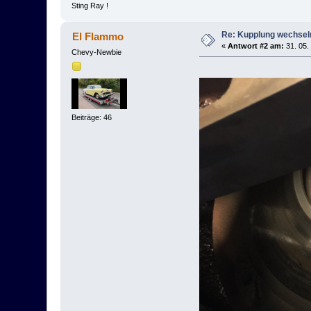
Sting Ray !
Re: Kupplung wechsel
El Flammo
«
Antwort #2 am:
31. 05.
Chevy-Newbie
Beiträge: 46