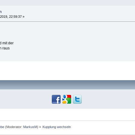
n
 2019, 22:59:37 »
d mit der
n raus
ebe
(Moderator:
MarkusM
) »
Kupplung wechseln 