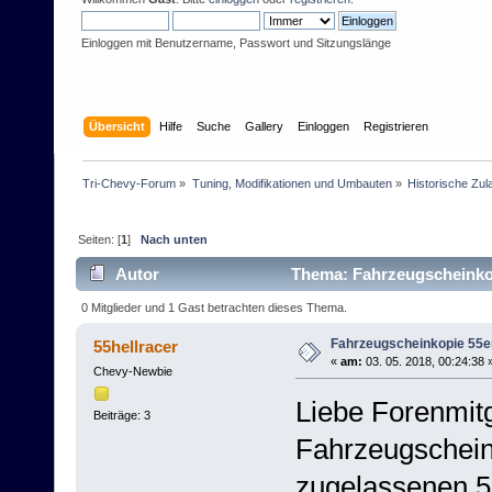
Einloggen mit Benutzername, Passwort und Sitzungslänge
Übersicht
Hilfe
Suche
Gallery
Einloggen
Registrieren
Tri-Chevy-Forum
»
Tuning, Modifikationen und Umbauten
»
Historische Zu
Seiten: [
1
]
Nach unten
Autor
Thema: Fahrzeugscheinkop
0 Mitglieder und 1 Gast betrachten dieses Thema.
Fahrzeugscheinkopie 55e
55hellracer
«
am:
03. 05. 2018, 00:24:38 
Chevy-Newbie
Liebe Forenmitg
Beiträge: 3
Fahrzeugschein
zugelassenen 5