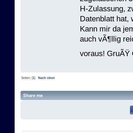
H-Zulassung, z
Datenblatt hat,
Kann mir da je
auch vÃ¶llig re
voraus! GruÃŸ
Seiten: [
1
]
Nach oben
Share me