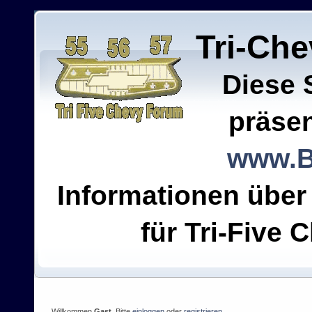
Tri-Ch
Diese 
präsen
www.B
Informationen über
für Tri-Five C
Willkommen
Gast
. Bitte
einloggen
oder
registrieren
.