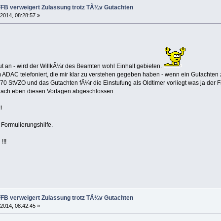
FFB verweigert Zulassung trotz TÃ¼v Gutachten
 2014, 08:28:57 »
ut an - wird der WillkÃ¼r des Beamten wohl Einhalt gebieten.
DAC telefoniert, die mir klar zu verstehen gegeben haben - wenn ein Gutachten z
StVZO und das Gutachten fÃ¼r die Einstufung als Oldtimer vorliegt was ja der Fal
 nach eben diesen Vorlagen abgeschlossen.
!
 Formulierungshilfe.
!!!
FFB verweigert Zulassung trotz TÃ¼v Gutachten
 2014, 08:42:45 »