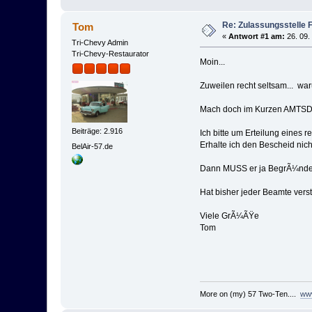
Re: Zulassungsstelle 
Tom
«
Antwort #1 am:
26. 09.
Tri-Chevy Admin
Tri-Chevy-Restaurator
Moin...
Zuweilen recht seltsam... wa
Mach doch im Kurzen AMT
Beiträge: 2.916
Ich bitte um Erteilung eines 
Erhalte ich den Bescheid nic
BelAir-57.de
Dann MUSS er ja BegrÃ¼nden,
Hat bisher jeder Beamte ver
Viele GrÃ¼ÃŸe
Tom
More on (my) 57 Two-Ten....
www