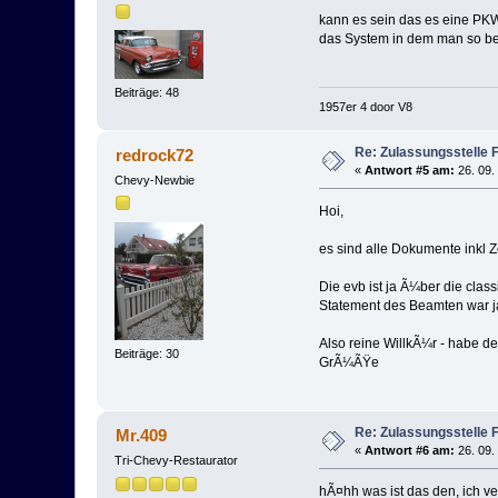
kann es sein das es eine P
das System in dem man so be
Beiträge: 48
1957er 4 door V8
Re: Zulassungsstelle 
redrock72
«
Antwort #5 am:
26. 09.
Chevy-Newbie
Hoi,
es sind alle Dokumente inkl Z
Die evb ist ja Ã¼ber die cla
Statement des Beamten war ja
Also reine WillkÃ¼r - habe d
Beiträge: 30
GrÃ¼ÃŸe
Re: Zulassungsstelle 
Mr.409
«
Antwort #6 am:
26. 09.
Tri-Chevy-Restaurator
hÃ¤hh was ist das den, ich 