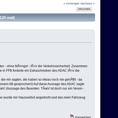
« vorheriges
nächstes »
DRUCKEN
120 mal)
en - ohne MÃ¤ngel - fÃ¼r die Verkehrssicherheit. Zusammen
e in FFB forderte ein Extraschreiben des ADAC fÃ¼r die
die mir sagten, die haben so etwas noch nie gehÃ¶rt - da
einem AB gesprochen!) Auf diese Aussage des ADAC sagte
TÃœV (Aussage des Beamten: TÃœV ist doch nur ein Verein -
habe wurde mir Hausverbot angedroht und das mein Fahrzeug
Gespeichert