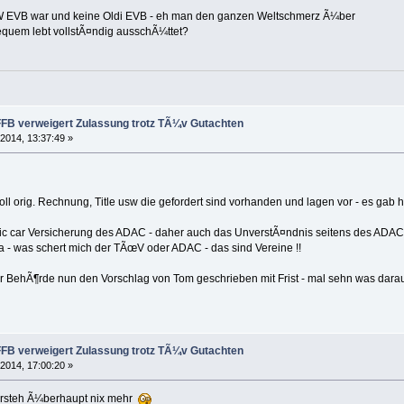
KW EVB war und keine Oldi EVB - eh man den ganzen Weltschmerz Ã¼ber
quem lebt vollstÃ¤ndig ausschÃ¼ttet?
FFB verweigert Zulassung trotz TÃ¼v Gutachten
 2014, 13:37:49 »
oll orig. Rechnung, Title usw die gefordert sind vorhanden und lagen vor - es gab
ssic car Versicherung des ADAC - daher auch das UnverstÃ¤ndnis seitens des ADAC,
 - was schert mich der TÃœV oder ADAC - das sind Vereine !!
er BehÃ¶rde nun den Vorschlag von Tom geschrieben mit Frist - mal sehn was darau
FFB verweigert Zulassung trotz TÃ¼v Gutachten
 2014, 17:00:20 »
versteh Ã¼berhaupt nix mehr