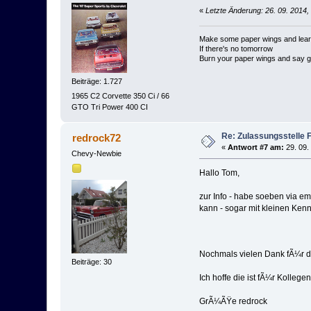
«
Letzte Änderung: 26. 09. 2014,
Make some paper wings and learn
If there's no tomorrow
Burn your paper wings and say 
Beiträge: 1.727
1965 C2 Corvette 350 Ci / 66
GTO Tri Power 400 CI
Re: Zulassungsstelle 
redrock72
«
Antwort #7 am:
29. 09.
Chevy-Newbie
Hallo Tom,
zur Info - habe soeben via em
kann - sogar mit kleinen Ken
Nochmals vielen Dank fÃ¼r di
Beiträge: 30
Ich hoffe die ist fÃ¼r Kollege
GrÃ¼ÃŸe redrock