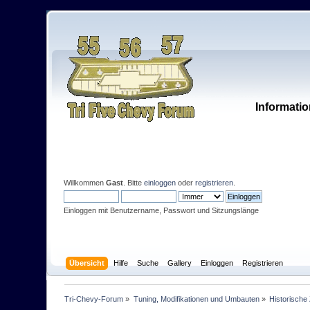
Informatio
Willkommen
Gast
. Bitte
einloggen
oder
registrieren
.
Einloggen mit Benutzername, Passwort und Sitzungslänge
Übersicht
Hilfe
Suche
Gallery
Einloggen
Registrieren
Tri-Chevy-Forum
»
Tuning, Modifikationen und Umbauten
»
Historische