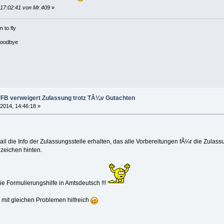
 17:02:41 von Mr.409
»
 to fly
goodbye
FFB verweigert Zulassung trotz TÃ¼v Gutachten
 2014, 14:46:18 »
ail die Info der Zulassungsstelle erhalten, das alle Vorbereitungen fÃ¼r die Zula
nzeichen hinten.
e Formulierungshilfe in Amtsdeutsch !!!
n mit gleichen Problemen hilfreich