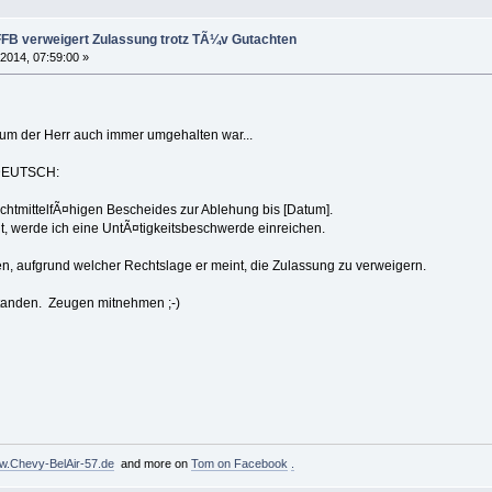
FFB verweigert Zulassung trotz TÃ¼v Gutachten
 2014, 07:59:00 »
rum der Herr auch immer umgehalten war...
SDEUTSCH:
rechtmittelfÃ¤higen Bescheides zur Ablehung bis [Datum].
ht, werde ich eine UntÃ¤tigkeitsbeschwerde einreichen.
 aufgrund welcher Rechtslage er meint, die Zulassung zu verweigern.
standen. Zeugen mitnehmen ;-)
.Chevy-BelAir-57.de
and more on
Tom on Facebook
.