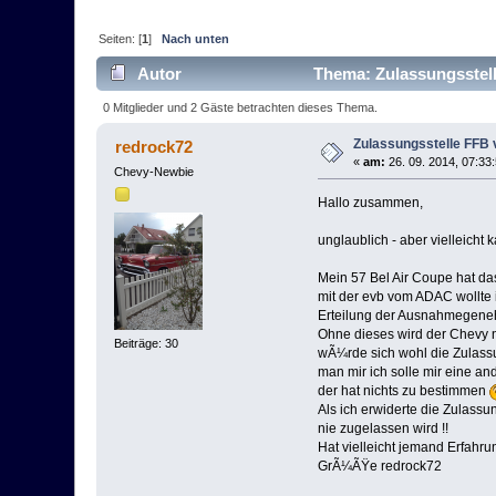
Seiten: [
1
]
Nach unten
Autor
Thema: Zulassungsstell
0 Mitglieder und 2 Gäste betrachten dieses Thema.
Zulassungsstelle FFB 
redrock72
«
am:
26. 09. 2014, 07:33
Chevy-Newbie
Hallo zusammen,
unglaublich - aber vielleicht 
Mein 57 Bel Air Coupe hat d
mit der evb vom ADAC wollte 
Erteilung der Ausnahmegen
Ohne dieses wird der Chevy n
Beiträge: 30
wÃ¼rde sich wohl die Zulassu
man mir ich solle mir eine a
der hat nichts zu bestimmen
Als ich erwiderte die Zulass
nie zugelassen wird !!
Hat vielleicht jemand Erfahr
GrÃ¼ÃŸe redrock72