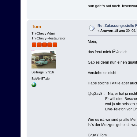
nun geht's auf nach Jesenwan
Re: Zulassungsstelle 
Tom
«
Antwort #8 am:
30. 09.
Tri-Chevy Admin
Tri-Chevy-Restaurator
Moin,
das freut mich fÃ¼r dich.
Gab es denn nun einen quali
Beiträge: 2.916
Verstehe es nicht...
BelAir-57.de
Habe solche FÃ¤lle aber auch
@cj2av8... Na, er hat ja nich
Er will eine Bescheinigun
wat ja nix heissen muss, 
Live-Telefon vor Ort ih
Wie es ist, wir sind ja alle 
Ist's der Metzger, gehe ich wo
GruÃŸ Tom