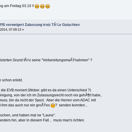
g am Freitag 03.10 !!
FFB verweigert Zulassung trotz TÃ¼v Gutachten
 2014, 07:09:13 »
fizierten Grund fÃ¼r seine "VorbereitungsmaÃŸnahmen" ?
 schon erlebt.
t die EVB moniert (Wobei: gibt es da einen Unterschied ?)
g, von der ich im Zulassungsrecht noch nix gehÃ¶rt habe,
bin da nicht der Spezi. Aber die Herren vom ADAC mit
m das auch nur ein groÃŸes
? senden konnten...
Menschen, und haben mal ne "Laune".
anders hin, aber in diesem Fall... muss man's richten.