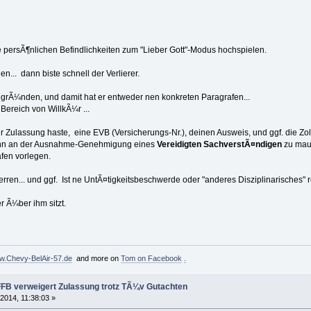
re persÃ¶nlichen Befindlichkeiten zum "Lieber Gott"-Modus hochspielen.
en... dann biste schnell der Verlierer.
begrÃ¼nden, und damit hat er entweder nen konkreten Paragrafen...
Bereich von WillkÃ¼r ...
 Zulassung haste, eine EVB (Versicherungs-Nr.), deinen Ausweis, und ggf. die Zo
 der Ausnahme-Genehmigung eines
Vereidigten SachverstÃ¤ndigen
zu ma
 vorlegen.
rren... und ggf. Ist ne UntÃ¤tigkeitsbeschwerde oder "anderes Disziplinarisches" 
r Ã¼ber ihm sitzt.
.Chevy-BelAir-57.de
and more on
Tom on Facebook
.
FFB verweigert Zulassung trotz TÃ¼v Gutachten
 2014, 11:38:03 »