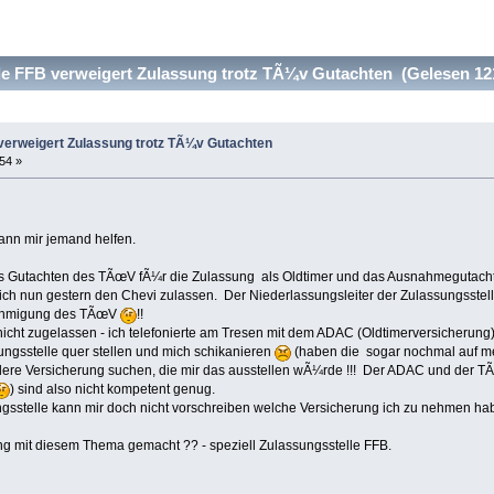
e FFB verweigert Zulassung trotz TÃ¼v Gutachten (Gelesen 12
verweigert Zulassung trotz TÃ¼v Gutachten
:54 »
kann mir jemand helfen.
as Gutachten des TÃœV fÃ¼r die Zulassung als Oldtimer und das Ausnahmegutacht
ich nun gestern den Chevi zulassen. Der Niederlassungsleiter der Zulassungsstell
ehmigung des TÃœV
!!
icht zugelassen - ich telefonierte am Tresen mit dem ADAC (Oldtimerversicherung) 
ngsstelle quer stellen und mich schikanieren
(haben die sogar nochmal auf m
ndere Versicherung suchen, die mir das ausstellen wÃ¼rde !!! Der ADAC und der 
) sind also nicht kompetent genug.
ungsstelle kann mir doch nicht vorschreiben welche Versicherung ich zu nehmen 
ung mit diesem Thema gemacht ?? - speziell Zulassungsstelle FFB.