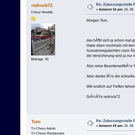
Re: Zulassungsstelle 
redrock72
«
Antwort #2 am:
26. 09.
Chevy-Newbie
Morgen Tom,
das hÃ¶rt sich ja schon mal g
Habe eben nochmals mit dem A
Ausnahmegutachten nach Â§70 
die Versicherung wird ja nur
Beiträge: 30
Also reine BeamtenwillkÃ¼r !!
Aber danke fÃ¼r die schnelle
Will endlich auf Treffen fahren 
GrÃ¼ÃŸe redrock72
Re: Zulassungsstelle 
Tom
«
Antwort #3 am:
26. 09.
Tri-Chevy Admin
Tri-Chevy-Restaurator