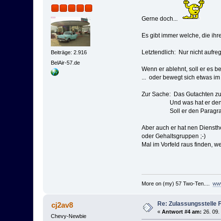
Gerne doch...
Es gibt immer welche, die ih
Letztendlich: Nur nicht aufreg
Beiträge: 2.916
BelAir-57.de
Wenn er ablehnt, soll er es 
... oder bewegt sich etwas im 
Zur Sache: Das Gutachten zur
Und was hat er denn an
Soll er den Paragrafen
Aber auch er hat nen Diensthe
oder Gehaltsgruppen ;-)
Mal im Vorfeld raus finden, we
More on (my) 57 Two-Ten....
www
Re: Zulassungsstelle 
cj2av8
«
Antwort #4 am:
26. 09.
Chevy-Newbie