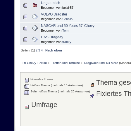
Unglaublich ...
Begonnen von belair57
VOLVO Dragster
Begonnen von
Schallo
NASCAR und 50 Years 57' Chevy
Begonnen von
Tom
DAS-Dragday
Begonnen von
franky
Seiten: [
1
]
2
3
4
Nach oben
Tri-Chevy-Forum
»
Treffen und Termine
»
DragRace und 1/4 Meile
(Modera
Normales Thema
Thema ges
Heißes Thema (mehr als 15 Antworten)
Sehr heißes Thema (mehr als 25 Antworten)
Fixiertes 
Umfrage