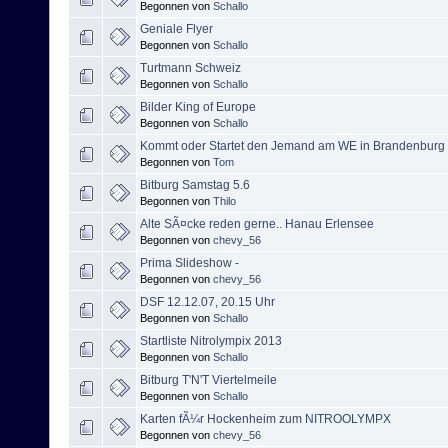
Begonnen von
Schallo
Geniale Flyer
Begonnen von
Schallo
Turtmann Schweiz
Begonnen von
Schallo
Bilder King of Europe
Begonnen von
Schallo
Kommt oder Startet den Jemand am WE in Brandenburg
Begonnen von
Tom
Bitburg Samstag 5.6
Begonnen von
Thilo
Alte SÃ¤cke reden gerne.. Hanau Erlensee
Begonnen von
chevy_56
Prima Slideshow -
Begonnen von
chevy_56
DSF 12.12.07, 20.15 Uhr
Begonnen von
Schallo
Startliste Nitrolympix 2013
Begonnen von
Schallo
Bitburg T'N'T Viertelmeile
Begonnen von
Schallo
Karten fÃ¼r Hockenheim zum NITROOLYMPX
Begonnen von
chevy_56