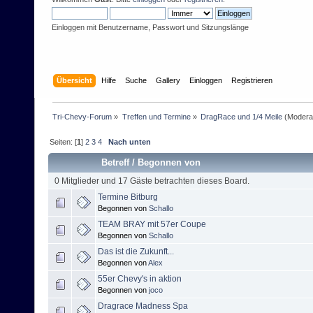
Einloggen mit Benutzername, Passwort und Sitzungslänge
Übersicht
Hilfe
Suche
Gallery
Einloggen
Registrieren
Tri-Chevy-Forum
»
Treffen und Termine
»
DragRace und 1/4 Meile
(Modera
Seiten: [
1
]
2
3
4
Nach unten
Betreff
/
Begonnen von
0 Mitglieder und 17 Gäste betrachten dieses Board.
Termine Bitburg
Begonnen von
Schallo
TEAM BRAY mit 57er Coupe
Begonnen von
Schallo
Das ist die Zukunft...
Begonnen von
Alex
55er Chevy's in aktion
Begonnen von
joco
Dragrace Madness Spa