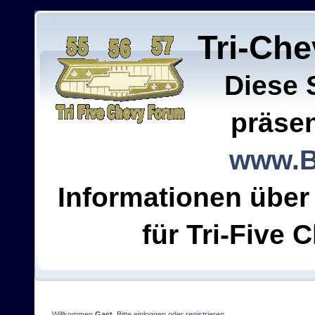
Tri-Ch
Diese 
präsen
www.B
Informationen über
für Tri-Five C
Willkommen
Gast
. Bitte
einloggen
oder
registrieren
.