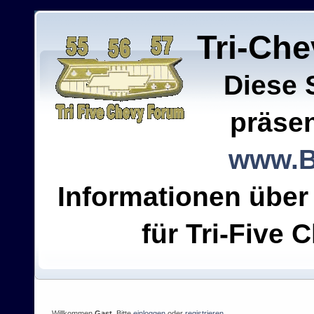
Tri-Ch
Diese 
präsen
www.B
Informationen über
für Tri-Five C
Willkommen
Gast
. Bitte
einloggen
oder
registrieren
.