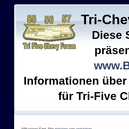
Tri-Ch
Diese 
präsen
www.B
Informationen über
für Tri-Five C
Willkommen
Gast
. Bitte
einloggen
oder
registrieren
.