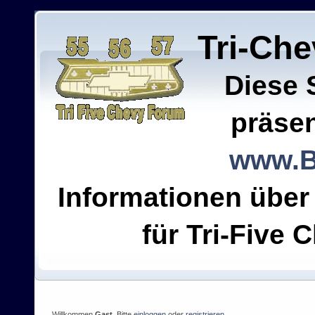
Tri-Ch
Diese 
präsen
www.B
Informationen über
für Tri-Five C
Willkommen
Gast
. Bitte
einloggen
oder
registrieren
.