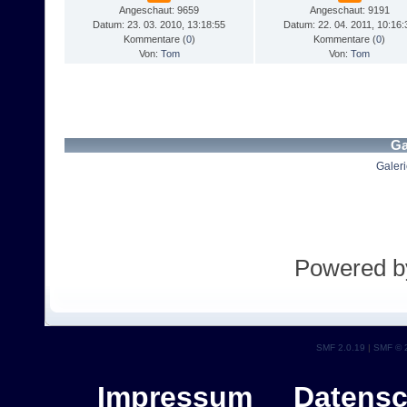
Angeschaut: 9659
Angeschaut: 9191
Datum: 23. 03. 2010, 13:18:55
Datum: 22. 04. 2011, 10:16:
Kommentare (
0
)
Kommentare (
0
)
Von:
Tom
Von:
Tom
Ga
Galeri
Powered 
SMF 2.0.19
|
SMF © 
Impressum
Datensc