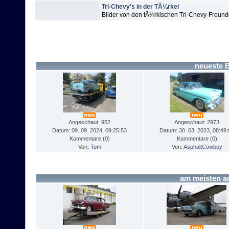
Tri-Chevy's in der TÃ¼rkei
Bilder von den tÃ¼rkischen Tri-Chevy-Freunde
neueste 
Angeschaut: 952
Angeschaut: 2973
Datum: 09. 09. 2024, 09:25:53
Datum: 30. 03. 2023, 08:49:
Kommentare (
0
)
Kommentare (
0
)
Von:
Tom
Von:
AsphaltCowboy
am meisten 