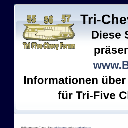
Tri-Ch
Diese 
präsen
www.B
Informationen über
für Tri-Five C
Willkommen
Gast
. Bitte
einloggen
oder
registrieren
.