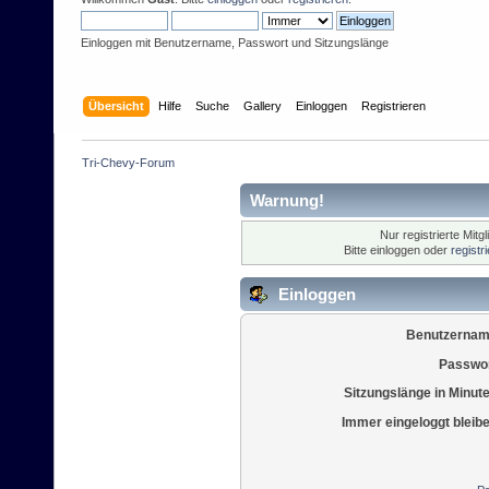
Einloggen mit Benutzername, Passwort und Sitzungslänge
Übersicht
Hilfe
Suche
Gallery
Einloggen
Registrieren
Tri-Chevy-Forum
Warnung!
Nur registrierte Mitg
Bitte einloggen oder
registr
Einloggen
Benutzernam
Passwor
Sitzungslänge in Minut
Immer eingeloggt bleib