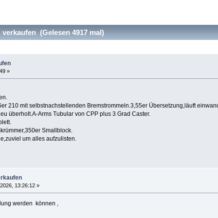
u verkaufen (Gelesen 4917 mal)
ufen
:49 »
en.
er 210 mit selbstnachstellenden Bremstrommeln.3,55er Übersetzung,läuft einwan
neu überholt.A-Arms Tubular von CPP plus 3 Grad Caster.
ett.
skrümmer,350er Smallblock.
e,zuviel um alles aufzulisten.
erkaufen
 2026, 13:26:12 »
llung werden können ,