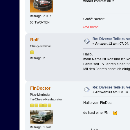
woher kommst du ?
Beiträge: 2.067
GruÃŸ Norbert
56`TWO-TEN
-
Red Baron
Re: Diverse Teile zu v
Rolf
«
Antwort #2 am:
07. 04.
Chevy-Newbie
Hallo,
Beiträge: 2
mein Name ist Rolf und Ich k
Fahre seit 15 Jahren einen 56
Mit den Jahren habe Ich einig
Re: Diverse Teile zu v
FinDoctor
«
Antwort #3 am:
08. 04.
Plus-Mitglieder
Tri-Chevy-Restaurator
Hallo vom FinDoc,
du hast eine PN.
Beiträge: 1.678