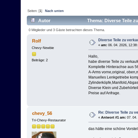
Seiten: [
1
]
Nach unten
Autor
Thema: Diverse Teile z
0 Mitglieder und 3 Gäste betrachten dieses Thema.
Diverse Teile zu verka
Rolf
«
am:
06. 04. 2026, 12:38
Chevy-Newbie
Hallo,
Beiträge: 2
habe diverse Teile zu verkauf
Komplette Hinterachse aus 56
A-Arms vorne,original, oben,
Manuelles Lenkgetriebe kompl
Zylinderköpfe,Manifold,Abga
Diverse Klein und Zubehörteil
Preise auf Anfrage.
Re: Diverse Teile zu v
chevy_56
«
Antwort #1 am:
07. 04.
Tri-Chevy-Restaurator
das hätte eine schöne Vorste