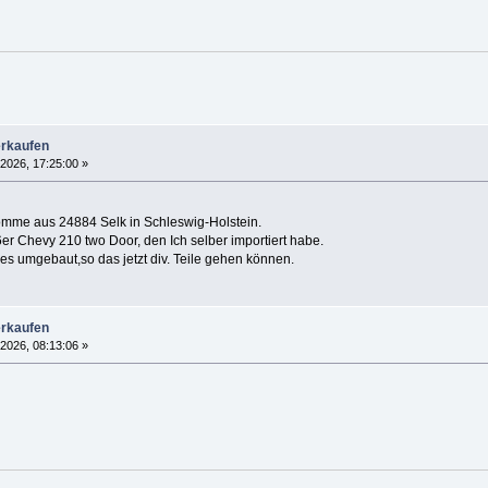
erkaufen
 2026, 17:25:00 »
omme aus 24884 Selk in Schleswig-Holstein.
er Chevy 210 two Door, den Ich selber importiert habe.
es umgebaut,so das jetzt div. Teile gehen können.
erkaufen
 2026, 08:13:06 »