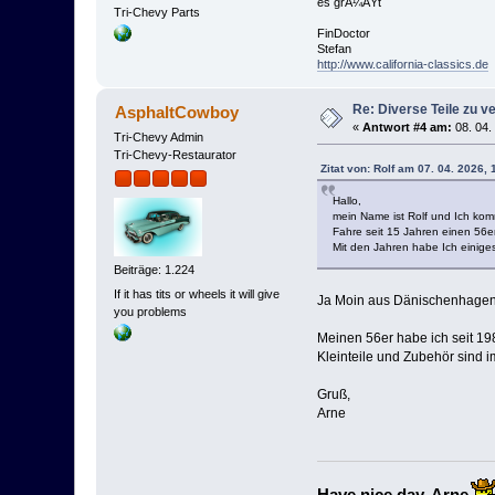
es grÃ¼ÃŸt
Tri-Chevy Parts
FinDoctor
Stefan
http://www.california-classics.de
Re: Diverse Teile zu v
AsphaltCowboy
«
Antwort #4 am:
08. 04.
Tri-Chevy Admin
Tri-Chevy-Restaurator
Zitat von: Rolf am 07. 04. 2026, 
Hallo,
mein Name ist Rolf und Ich kom
Fahre seit 15 Jahren einen 56er
Mit den Jahren habe Ich einige
Beiträge: 1.224
If it has tits or wheels it will give
Ja Moin aus Dänischenhagen...
you problems
Meinen 56er habe ich seit 19
Kleinteile und Zubehör sind i
Gruß,
Arne