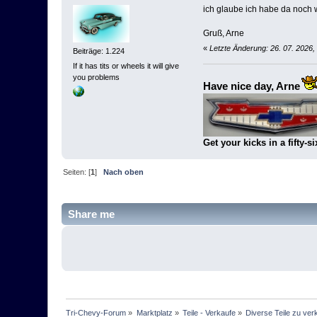
ich glaube ich habe da noch w
Gruß, Arne
«
Letzte Änderung: 26. 07. 2026
Beiträge: 1.224
If it has tits or wheels it will give
you problems
Have nice day, Arne
Get your kicks in a fifty-si
Seiten: [
1
]
Nach oben
Share me
Tri-Chevy-Forum
»
Marktplatz
»
Teile - Verkaufe
»
Diverse Teile zu ver