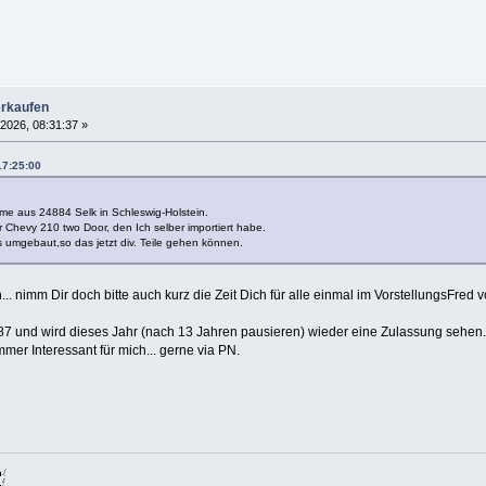
erkaufen
 2026, 08:31:37 »
17:25:00
me aus 24884 Selk in Schleswig-Holstein.
 Chevy 210 two Door, den Ich selber importiert habe.
s umgebaut,so das jetzt div. Teile gehen können.
 nimm Dir doch bitte auch kurz die Zeit Dich für alle einmal im VorstellungsFred v
87 und wird dieses Jahr (nach 13 Jahren pausieren) wieder eine Zulassung sehen.
mmer Interessant für mich... gerne via PN.