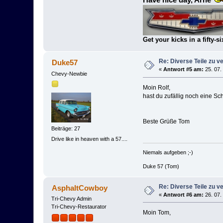
Have nice day, Arne
Get your kicks in a fifty-si
Re: Diverse Teile zu v
Duke57
«
Antwort #5 am:
25. 07.
Chevy-Newbie
Moin Rolf,
hast du zufällig noch eine S
Beste Grüße Tom
Beiträge: 27
Drive like in heaven with a 57....
Niemals aufgeben ;-)
Duke 57 (Tom)
Re: Diverse Teile zu v
AsphaltCowboy
«
Antwort #6 am:
26. 07.
Tri-Chevy Admin
Tri-Chevy-Restaurator
Moin Tom,