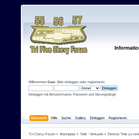
Informatio
Willkommen
Gast
. Bitte
einloggen
oder
registrieren
.
Einloggen mit Benutzername, Passwort und Sitzungslänge
Übersicht
Hilfe
Suche
Gallery
Einloggen
Registrieren
Tri-Chevy-Forum
»
Marktplatz
»
Teile - Verkaufe
»
Diverse Teile zu ver