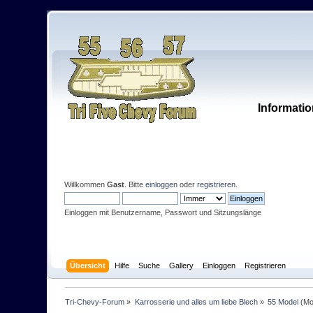
Informatio
Willkommen
Gast
. Bitte
einloggen
oder
registrieren
.
Einloggen mit Benutzername, Passwort und Sitzungslänge
Übersicht
Hilfe
Suche
Gallery
Einloggen
Registrieren
Tri-Chevy-Forum
»
Karrosserie und alles um liebe Blech
»
55 Model
(Mo