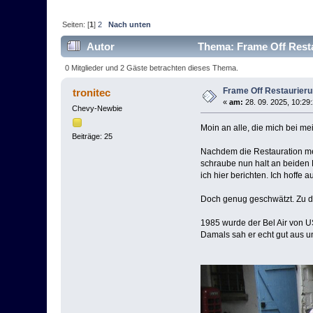
Seiten: [
1
]
2
Nach unten
Autor
Thema: Frame Off Rest
0 Mitglieder und 2 Gäste betrachten dieses Thema.
Frame Off Restaurier
tronitec
«
am:
28. 09. 2025, 10:29
Chevy-Newbie
Moin an alle, die mich bei me
Beiträge: 25
Nachdem die Restauration mei
schraube nun halt an beiden P
ich hier berichten. Ich hoffe
Doch genug geschwätzt. Zu 
1985 wurde der Bel Air von 
Damals sah er echt gut aus u