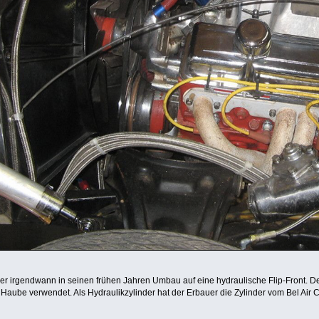
der irgendwann in seinen frühen Jahren Umbau auf eine hydraulische Flip-Front. De
d Haube verwendet. Als Hydraulikzylinder hat der Erbauer die Zylinder vom Bel Air