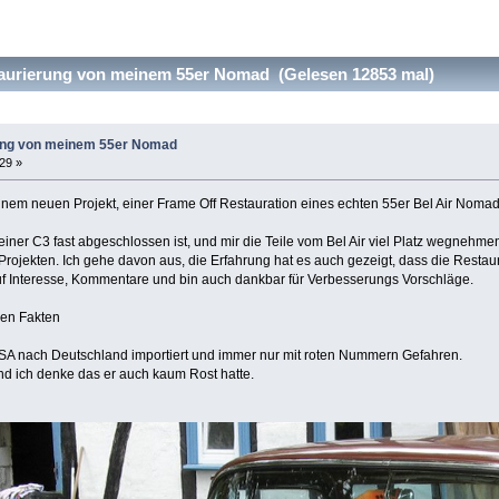
aurierung von meinem 55er Nomad (Gelesen 12853 mal)
ung von meinem 55er Nomad
:29 »
inem neuen Projekt, einer Frame Off Restauration eines echten 55er Bel Air Nomad 
ner C3 fast abgeschlossen ist, und mir die Teile vom Bel Air viel Platz wegneh
rojekten. Ich gehe davon aus, die Erfahrung hat es auch gezeigt, dass die Restaur
 auf Interesse, Kommentare und bin auch dankbar für Verbesserungs Vorschläge.
den Fakten
USA nach Deutschland importiert und immer nur mit roten Nummern Gefahren.
nd ich denke das er auch kaum Rost hatte.