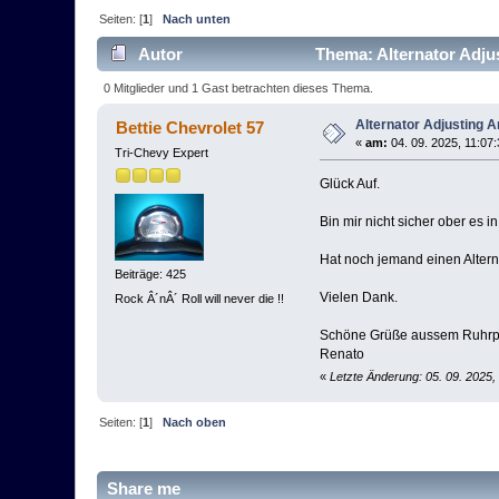
Seiten: [
1
]
Nach unten
Autor
Thema: Alternator Adju
0 Mitglieder und 1 Gast betrachten dieses Thema.
Alternator Adjusting 
Bettie Chevrolet 57
«
am:
04. 09. 2025, 11:07:
Tri-Chevy Expert
Glück Auf.
Bin mir nicht sicher ober es i
Hat noch jemand einen Altern
Beiträge: 425
Vielen Dank.
Rock Â´nÂ´ Roll will never die !!
Schöne Grüße aussem Ruhrp
Renato
«
Letzte Änderung: 05. 09. 2025,
Seiten: [
1
]
Nach oben
Share me