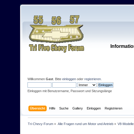
Informatio
Willkommen
Gast
. Bitte
einloggen
oder
registrieren
.
Einloggen mit Benutzername, Passwort und Sitzungslänge
Übersicht
Hilfe
Suche
Gallery
Einloggen
Registrieren
Tri-Chevy-Forum
»
Alle Fragen rund um Motor und Antrieb
»
V8-Modelle 