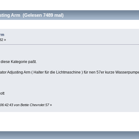
sting Arm (Gelesen 7489 mal)
Arm
32 »
n diese Kategorie paßt.
ator Adjusting Arm ( Halter für die Lichtmaschine ) für nen 57er kurze Wasserpum
ott
 06:42:43 von Bettie Chevrolet 57
»