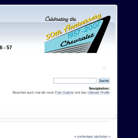
6 - 57
Neuigkeiten:
Beachtet auch mal die neue
Foto-Galerie
und das
Ultimate Profile
« vorheriges
nächstes »