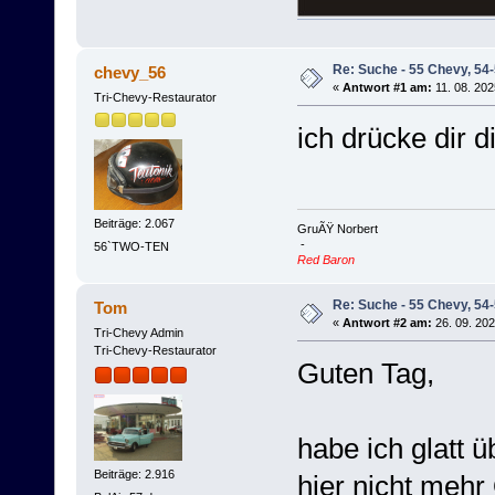
Re: Suche - 55 Chevy, 54-
chevy_56
«
Antwort #1 am:
11. 08. 202
Tri-Chevy-Restaurator
ich drücke dir 
Beiträge: 2.067
GruÃŸ Norbert
-
56`TWO-TEN
Red Baron
Re: Suche - 55 Chevy, 54-
Tom
«
Antwort #2 am:
26. 09. 202
Tri-Chevy Admin
Tri-Chevy-Restaurator
Guten Tag,
habe ich glatt 
Beiträge: 2.916
hier nicht mehr 