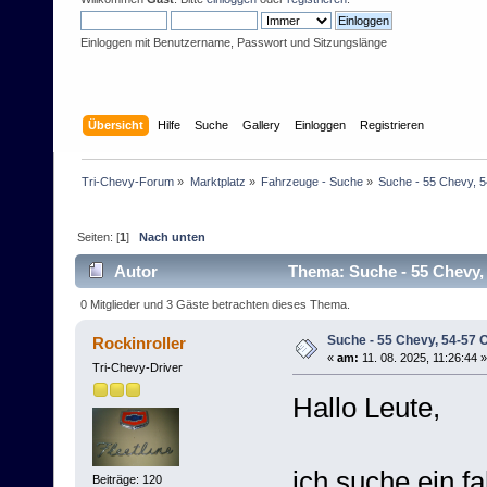
Einloggen mit Benutzername, Passwort und Sitzungslänge
Übersicht
Hilfe
Suche
Gallery
Einloggen
Registrieren
Tri-Chevy-Forum
»
Marktplatz
»
Fahrzeuge - Suche
»
Suche - 55 Chevy, 5
Seiten: [
1
]
Nach unten
Autor
Thema: Suche - 55 Chevy, 
0 Mitglieder und 3 Gäste betrachten dieses Thema.
Suche - 55 Chevy, 54-57 O
Rockinroller
«
am:
11. 08. 2025, 11:26:44 »
Tri-Chevy-Driver
Hallo Leute,
ich suche ein f
Beiträge: 120