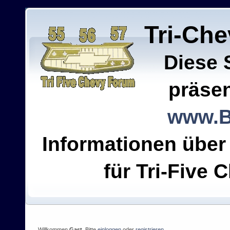
Tri-Ch
Diese 
präsen
www.B
Informationen über
für Tri-Five C
Willkommen
Gast
. Bitte
einloggen
oder
registrieren
.