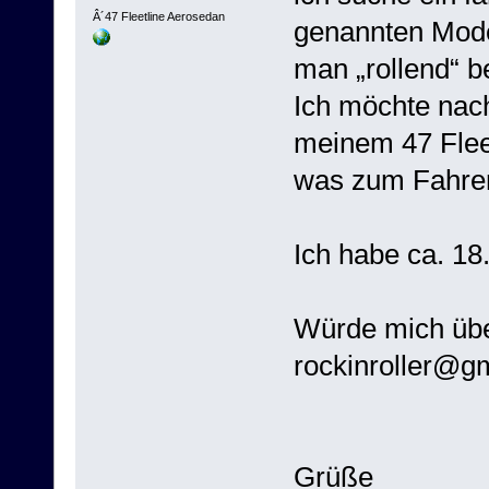
Â´47 Fleetline Aerosedan
genannten Mode
man „rollend“ 
Ich möchte nac
meinem 47 Fleet
was zum Fahre
Ich habe ca. 18
Würde mich übe
rockinroller@g
Grüße