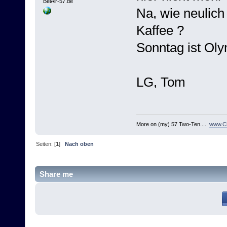
BelAir-57.de
Na, wie neulich
Kaffee ?
Sonntag ist Olym
LG, Tom
More on (my) 57 Two-Ten....
www.Ch
Seiten: [
1
]
Nach oben
Share me