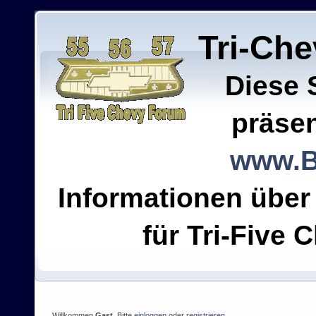
Tri-Ch
Diese 
präsen
www.B
Informationen über
für Tri-Five C
Willkommen
Gast
. Bitte
einloggen
oder
registrieren
.