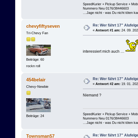
SpeedKurier + Pickup Service + Mob
Nummero Neu 0176/38446603
....Jage nicht - was Du nicht töten kan
Re: Wer fährt 17" Alufelg
chevyfiftyseven
«
Antwort #1 am:
24. 09. 202
Tri-Chevy Fan
interessiert mich auch ....
Beiträge: 60
rockn roll
Re: Wer fährt 17" Alufelg
454belair
«
Antwort #2 am:
19. 01. 202
Chevy-Newbie
Niemand ?
SpeedKurier + Pickup Service + Mob
Beiträge: 24
Nummero Neu 0176/38446603
....Jage nicht - was Du nicht töten kan
Re: Wer fährt 17" Alufelg
Townsman57