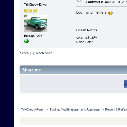
«
Antwort #3 am:
20. 01. 202
Tri-Chevy-Driver
Doch, sind mehrere.
Gas ist Rechts
Beiträge: 213
Viele GrÃ¼ÃŸe
Ralph-Peter
Seiten: [
1
]
Nach oben
Share me
Tri-Chevy-Forum
»
Tuning, Modifikationen und Umbauten
»
Felgen & Reifen