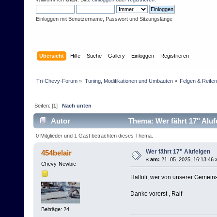
Einloggen mit Benutzername, Passwort und Sitzungslänge
Übersicht
Hilfe
Suche
Gallery
Einloggen
Registrieren
Tri-Chevy-Forum
»
Tuning, Modifikationen und Umbauten
»
Felgen & Reifen
Seiten: [
1
]
Nach unten
Autor
Thema: Wer fährt 17" Aluf
0 Mitglieder und 1 Gast betrachten dieses Thema.
Wer fährt 17" Alufelgen
454belair
«
am:
21. 05. 2025, 16:13:46 
Chevy-Newbie
Hallöli, wer von unserer Gemeins
Danke vorerst , Ralf
Beiträge: 24