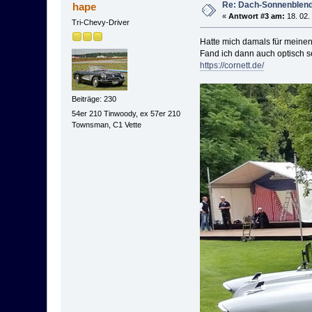
Re: Dach-Sonnenblend
hape
«
Antwort #3 am:
18. 02.
Tri-Chevy-Driver
Hatte mich damals für meinen 
Fand ich dann auch optisch s
https://cornett.de/
Beiträge: 230
54er 210 Tinwoody, ex 57er 210
Townsman, C1 Vette