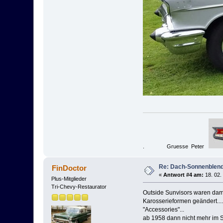
. Gruesse Peter
Re: Dach-Sonnenblend
FinDoctor
«
Antwort #4 am:
18. 02.
Plus-Mitglieder
Tri-Chevy-Restaurator
Outside Sunvisors waren damal
Karosserieformen geändert...
"Accessories"...
ab 1958 dann nicht mehr im S