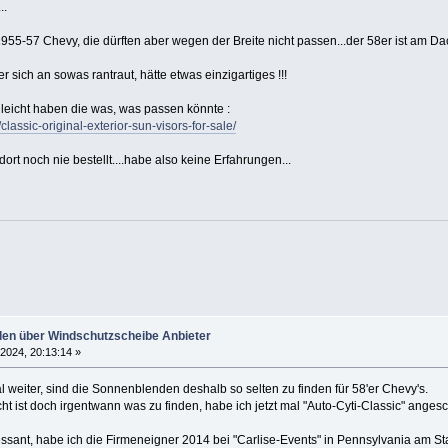
..
955-57 Chevy, die dürften aber wegen der Breite nicht passen...der 58er ist am D
er sich an sowas rantraut, hätte etwas einzigartiges !!!
elleicht haben die was, was passen könnte :
classic-original-exterior-sun-visors-for-sale/
ort noch nie bestellt....habe also keine Erfahrungen...
en über Windschutzscheibe Anbieter
 2024, 20:13:14 »
al weiter, sind die Sonnenblenden deshalb so selten zu finden für 58'er Chevy's.
eicht ist doch irgentwann was zu finden, habe ich jetzt mal "Auto-Cyti-Classic" an
ressant, habe ich die Firmeneigner 2014 bei "Carlise-Events" in Pennsylvania am Sta