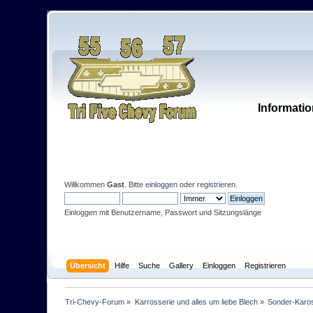
Informatio
Willkommen
Gast
. Bitte
einloggen
oder
registrieren
.
Einloggen mit Benutzername, Passwort und Sitzungslänge
Übersicht
Hilfe
Suche
Gallery
Einloggen
Registrieren
Tri-Chevy-Forum
»
Karrosserie und alles um liebe Blech
»
Sonder-Karo