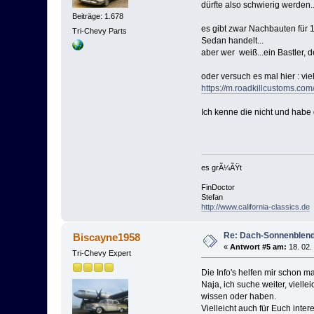
dürfte also schwierig werden..
Beiträge: 1.678
es gibt zwar Nachbauten für 1
Tri-Chevy Parts
Sedan handelt...
aber wer weiß...ein Bastler, d
oder versuch es mal hier : vi
https://m.roadkillcustoms.com/
Ich kenne die nicht und habe d
es grÃ¼ÃŸt
FinDoctor
Stefan
http://www.california-classics.de
Re: Dach-Sonnenblend
Biscayne1958
«
Antwort #5 am:
18. 02.
Tri-Chevy Expert
Die Info's helfen mir schon m
Naja, ich suche weiter, viell
wissen oder haben.
Vielleicht auch für Euch inte