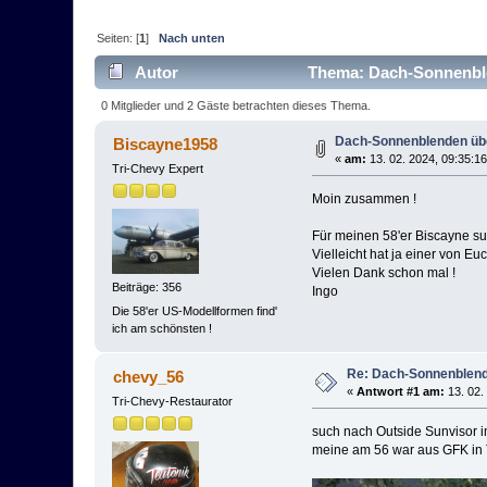
Seiten: [
1
]
Nach unten
Autor
Thema: Dach-Sonnenble
0 Mitglieder und 2 Gäste betrachten dieses Thema.
Dach-Sonnenblenden übe
Biscayne1958
«
am:
13. 02. 2024, 09:35:16
Tri-Chevy Expert
Moin zusammen !
Für meinen 58'er Biscayne su
Vielleicht hat ja einer von 
Vielen Dank schon mal !
Beiträge: 356
Ingo
Die 58'er US-Modellformen find'
ich am schönsten !
Re: Dach-Sonnenblend
chevy_56
«
Antwort #1 am:
13. 02.
Tri-Chevy-Restaurator
such nach Outside Sunvisor i
meine am 56 war aus GFK in T