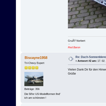
GruÃŸ Norbert
-
Red Baron
Re: Dach-Sonnenblend
Biscayne1958
«
Antwort #2 am:
17. 02.
Tri-Chevy Expert
Vielen Dank Dir für den Hinw
Grüße
Beiträge: 356
Die 58'er US-Modellformen find'
ich am schönsten !