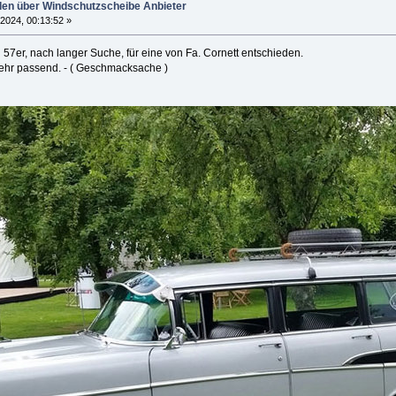
en über Windschutzscheibe Anbieter
 2024, 00:13:52 »
57er, nach langer Suche, für eine von Fa. Cornett entschieden.
ehr passend. - ( Geschmacksache )