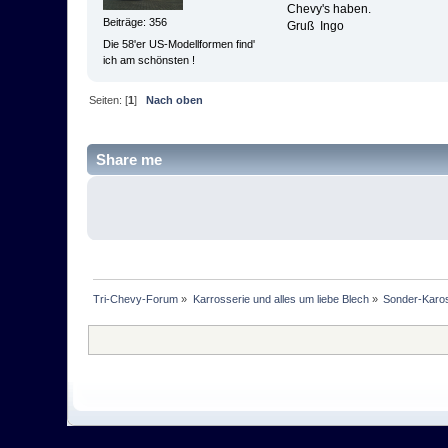
Chevy's haben.
Beiträge: 356
Gruß Ingo
Die 58'er US-Modellformen find'
ich am schönsten !
Seiten: [
1
]
Nach oben
Share me
Tri-Chevy-Forum
»
Karrosserie und alles um liebe Blech
»
Sonder-Karo