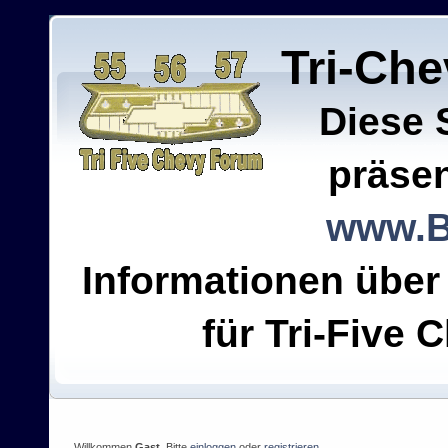
Tri-Ch
Diese 
präsen
www.B
Informationen über
für Tri-Five C
Willkommen
Gast
. Bitte
einloggen
oder
registrieren
.