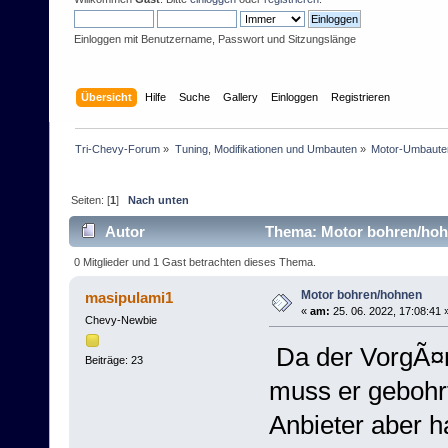
Einloggen mit Benutzername, Passwort und Sitzungslänge
Übersicht
Hilfe
Suche
Gallery
Einloggen
Registrieren
Tri-Chevy-Forum
»
Tuning, Modifikationen und Umbauten
»
Motor-Umbaute
Seiten: [
1
]
Nach unten
Autor
Thema: Motor bohren/hoh
0 Mitglieder und 1 Gast betrachten dieses Thema.
Motor bohren/hohnen
masipulami1
«
am:
25. 06. 2022, 17:08:41 
Chevy-Newbie
Da der VorgÃ¤n
Beiträge: 23
muss er gebohr
Anbieter aber h