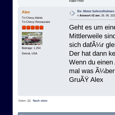
Ralph-Peter
Re: Motor bohren/hohnen
Alex
«
Antwort #2 am:
26. 06. 202
Tri-Chevy Admin
Tri-Chevy-Restaurator
Geht es um eine
Mittlerweile si
sich dafÃ¼r gle
Beiträge: 1.254
Der hat dann ke
Detroit, USA
Wenn du einen A
mal was Ã¼ber 
GruÃŸ Alex
Seiten: [
1
]
Nach oben