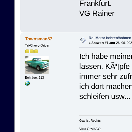
Frankfurt.
VG Rainer
Re: Motor bohren/hohnen
Townsman57
«
Antwort #1 am:
26. 06. 202
Tri-Chevy-Driver
Ich habe meine
lassen. KÃ¶pfe 
immer sehr zufri
Beiträge: 213
ich dort mache
schleifen usw...
Gas ist Rechts
Viele GrÃ¼ÃŸe