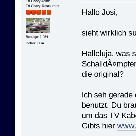
Tri-Chevy Admin
Tri-Chevy-Restaurator
Hallo Josi,
sieht wirklich s
Beiträge: 1.254
Detroit, USA
Halleluja, was 
SchalldÃ¤mpfe
die original?
Ich seh gerade
benutzt. Du bra
um das TV Kabe
Gibts hier
www.