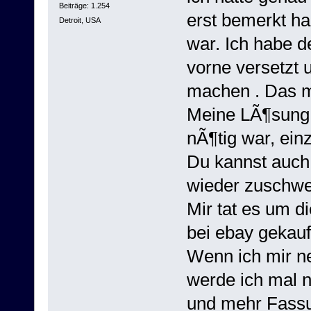
Beiträge: 1.254
erst bemerkt ha
Detroit, USA
war. Ich habe d
vorne versetzt 
machen . Das m
Meine LÃ¶sung 
nÃ¶tig war, ein
Du kannst auch
wieder zuschwe
Mir tat es um di
bei ebay gekauf
Wenn ich mir 
werde ich mal 
und mehr Fassu