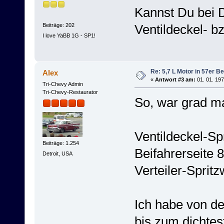
Kannst Du bei D
Beiträge: 202
Ventildeckel- b
I love YaBB 1G - SP1!
Re: 5,7 L Motor in 57er Be
Alex
«
Antwort #3 am:
01. 01. 197
Tri-Chevy Admin
Tri-Chevy-Restaurator
So, war grad ma
Ventildeckel-Sp
Beiträge: 1.254
Beifahrerseite 
Detroit, USA
Verteiler-Spritz
Ich habe von d
bis zum dichtes