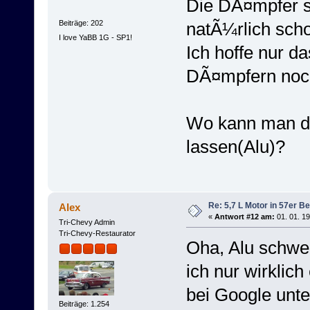
Die DÃ¤mpfer si
Beiträge: 202
natÃ¼rlich sch
I love YaBB 1G - SP1!
Ich hoffe nur 
DÃ¤mpfern noch
Wo kann man d
lassen(Alu)?
Re: 5,7 L Motor in 57er Be
Alex
«
Antwort #12 am:
01. 01. 19
Tri-Chevy Admin
Tri-Chevy-Restaurator
Oha, Alu schwe
ich nur wirklic
bei Google unte
Beiträge: 1.254