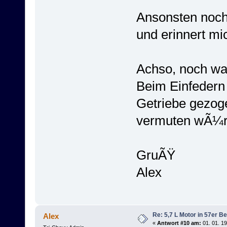
Ansonsten noch
und erinnert mi
Achso, noch wa
Beim Einfedern
Getriebe gezog
vermuten wÃ¼rd
GruÃŸ
Alex
Re: 5,7 L Motor in 57er Be
Alex
«
Antwort #10 am:
01. 01. 19