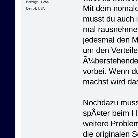
Beiträge: 1.254
Mit dem nomalen
Detroit, USA
musst du auch 
mal rausnehmen
jedesmal den M
um den Verteile
Ã¼berstehenden
vorbei. Wenn du
machst wird da
Nochdazu muss 
spÃ¤ter beim H
weitere Proble
die originalen 