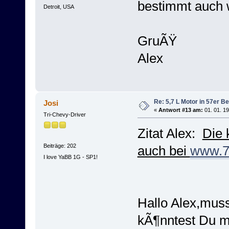
bestimmt auch 
Detroit, USA
GruÃŸ
Alex
Re: 5,7 L Motor in 57er Be
Josi
«
Antwort #13 am:
01. 01. 19
Tri-Chevy-Driver
Zitat Alex:
Die 
Beiträge: 202
auch bei
www.7
I love YaBB 1G - SP1!
Hallo Alex,mus
kÃ¶nntest Du mi