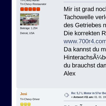
Tri-Chevy Admin
Tri-Chevy-Restaurator
Mir ist grad no
Tachowelle ver
des Getriebes 
Beiträge: 1.254
Die korrekten R
Detroit, USA
www.700r4.co
Da kannst du mi
HinterachsÃ¼be
du brauchst dam
Alex
Re: 5,7 L Motor in 57er Be
Josi
«
Antwort #11 am:
01. 01. 19
Tri-Chevy-Driver