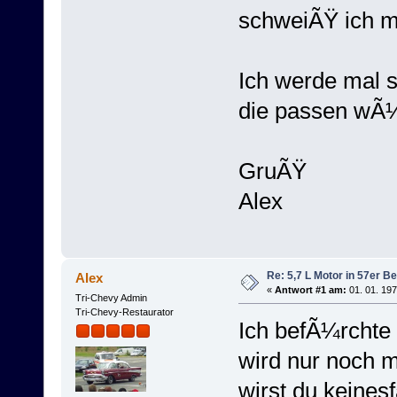
schweiÃŸ ich m
Ich werde mal s
die passen wÃ
GruÃŸ
Alex
Re: 5,7 L Motor in 57er Be
Alex
«
Antwort #1 am:
01. 01. 197
Tri-Chevy Admin
Tri-Chevy-Restaurator
Ich befÃ¼rchte
wird nur noch 
wirst du keinesf