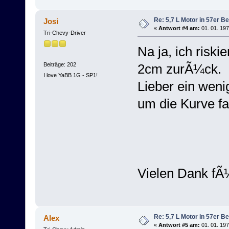
Re: 5,7 L Motor in 57er Be
Josi
«
Antwort #4 am:
01. 01. 197
Tri-Chevy-Driver
Na ja, ich riski
Beiträge: 202
2cm zurÃ¼ck.
I love YaBB 1G - SP1!
Lieber ein weni
um die Kurve f
Vielen Dank fÃ¼
Re: 5,7 L Motor in 57er Be
Alex
«
Antwort #5 am:
01. 01. 197