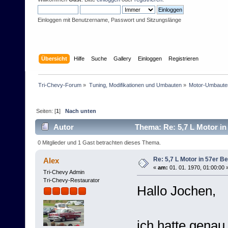
Einloggen mit Benutzername, Passwort und Sitzungslänge
Übersicht
Hilfe
Suche
Gallery
Einloggen
Registrieren
Tri-Chevy-Forum
»
Tuning, Modifikationen und Umbauten
»
Motor-Umbaute
Seiten: [
1
]
Nach unten
Autor
Thema: Re: 5,7 L Motor in 
0 Mitglieder und 1 Gast betrachten dieses Thema.
Re: 5,7 L Motor in 57er Be
Alex
«
am:
01. 01. 1970, 01:00:00 
Tri-Chevy Admin
Tri-Chevy-Restaurator
Hallo Jochen,
ich hatte genau