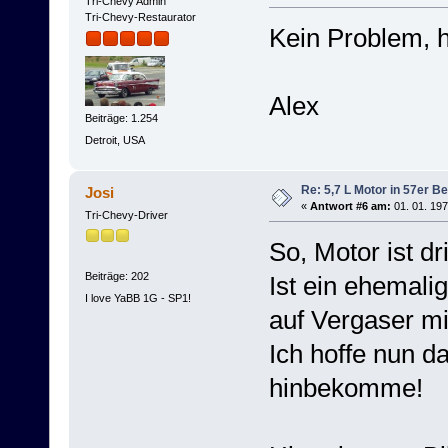
Tri-Chevy Admin
Tri-Chevy-Restaurator
Kein Problem, ho
Alex
Beiträge: 1.254
Detroit, USA
Re: 5,7 L Motor in 57er Be
Josi
«
Antwort #6 am:
01. 01. 197
Tri-Chevy-Driver
So, Motor ist dr
Beiträge: 202
Ist ein ehemali
I love YaBB 1G - SP1!
auf Vergaser mi
Ich hoffe nun d
hinbekomme!