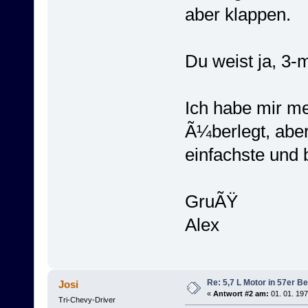
aber klappen.
Du weist ja, 3
Ich habe mir m
Ã¼berlegt, aber
einfachste und 
GruÃŸ
Alex
Re: 5,7 L Motor in 57er Be
Josi
«
Antwort #2 am:
01. 01. 197
Tri-Chevy-Driver