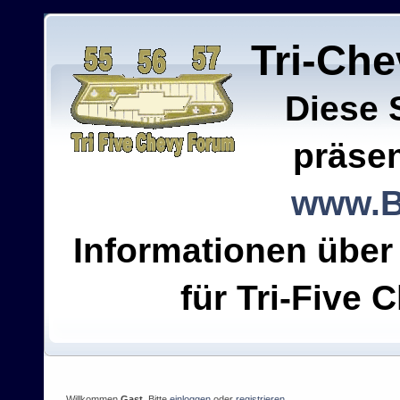
Tri-Ch
Diese 
präsen
www.B
Informationen über
für Tri-Five C
Willkommen
Gast
. Bitte
einloggen
oder
registrieren
.