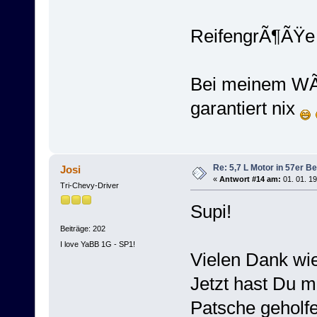
ReifengrÃ¶ÃŸe 
Bei meinem WÃ¤Ã
garantiert nix
Re: 5,7 L Motor in 57er Be
Josi
«
Antwort #14 am:
01. 01. 19
Tri-Chevy-Driver
Supi!
Beiträge: 202
I love YaBB 1G - SP1!
Vielen Dank wi
Jetzt hast Du m
Patsche geholfe