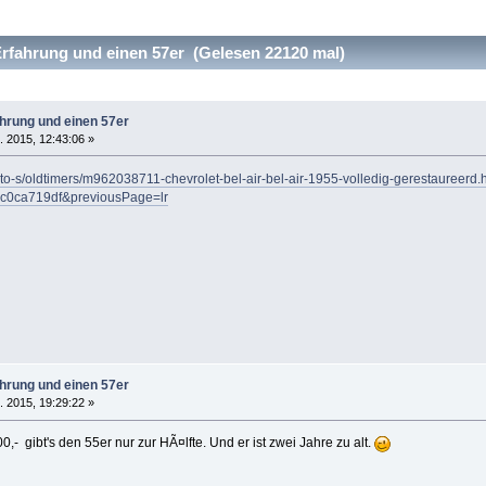
rfahrung und einen 57er (Gelesen 22120 mal)
ahrung und einen 57er
. 2015, 12:43:06 »
uto-s/oldtimers/m962038711-chevrolet-bel-air-bel-air-1955-volledig-gerestaureerd.
c0ca719df&previousPage=lr
ahrung und einen 57er
. 2015, 19:29:22 »
,- gibt's den 55er nur zur HÃ¤lfte. Und er ist zwei Jahre zu alt.