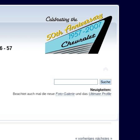
6 - 57
Neuigkeiten:
Beachtet auch mal die neue
Foto-Galerie
und das
Ultimate Profile
« vorheriges
nächstes »