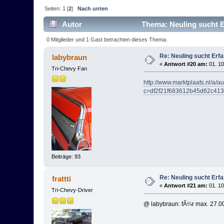
Seiten:
1
[
2
]
Nach unten
Autor
Thema: Neuling sucht E
0 Mitglieder und 1 Gast betrachten dieses Thema.
Re: Neuling sucht Erf
labybraun
«
Antwort #20 am:
01. 10
Tri-Chevy Fan
http://www.marktplaats.nl/a/a
c=df2f21f683612b45d62c413
Beiträge: 93
Re: Neuling sucht Erf
frattti
«
Antwort #21 am:
01. 10
Tri-Chevy-Driver
@ labybraun: fÃ¼r max. 27.000