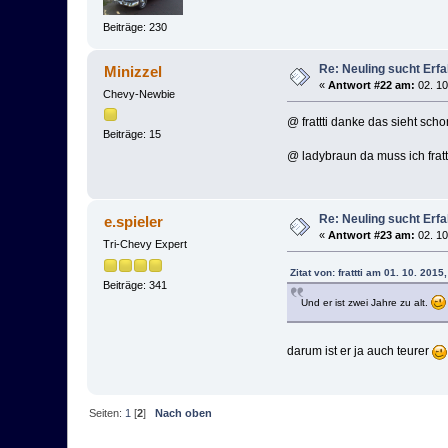
Beiträge: 230
Re: Neuling sucht Erf
Minizzel
«
Antwort #22 am:
02. 10
Chevy-Newbie
@ frattti danke das sieht scho
Beiträge: 15
@ ladybraun da muss ich fratt
Re: Neuling sucht Erf
e.spieler
«
Antwort #23 am:
02. 10
Tri-Chevy Expert
Zitat von: frattti am 01. 10. 2015
Beiträge: 341
Und er ist zwei Jahre zu alt.
darum ist er ja auch teurer
Seiten:
1
[
2
]
Nach oben