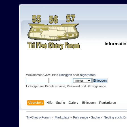
Informatio
Willkommen
Gast
. Bitte
einloggen
oder
registrieren
.
Einloggen mit Benutzername, Passwort und Sitzungslänge
Übersicht
Hilfe
Suche
Gallery
Einloggen
Registrieren
Tri-Chevy-Forum
»
Marktplatz
»
Fahrzeuge - Suche
»
Neuling sucht Er