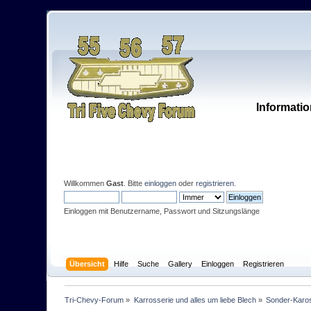
Informatio
Willkommen
Gast
. Bitte
einloggen
oder
registrieren
.
Einloggen mit Benutzername, Passwort und Sitzungslänge
Übersicht
Hilfe
Suche
Gallery
Einloggen
Registrieren
Tri-Chevy-Forum
»
Karrosserie und alles um liebe Blech
»
Sonder-Karo