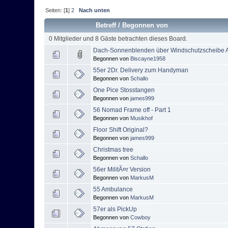
Seiten: [
1
]
2
Nach unten
Betreff
/
Begonnen von
0 Mitglieder und 8 Gäste betrachten dieses Board.
Dach-Sonnenblenden über Windschutzscheibe A
Begonnen von
Biscayne1958
55er 2Dr. Delivery zum Handyman
Begonnen von
Schallo
One Pice Stosstangen
Begonnen von
james999
56 Nomad Frame off - Part 1
Begonnen von
Musikhof
Floor Shift Original?
Begonnen von
james999
Christmas tree
Begonnen von
Schallo
56er MilitÃ¤r Version
Begonnen von
MarkusM
55 Ambulance
Begonnen von
MarkusM
57er als PickUp
Begonnen von
Cowboy