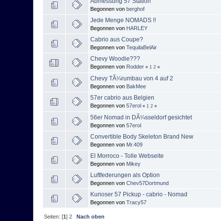
Abmessung 57 Station
Begonnen von
berghof
Jede Menge NOMADS !!
Begonnen von
HARLEY
Cabrio aus Coupe?
Begonnen von
TequilaBelAir
Chevy Woodie???
Begonnen von
Rodder
«
1
2
»
Chevy TÃ¼rumbau von 4 auf 2
Begonnen von
BakMee
57er cabrio aus Belgien
Begonnen von
57erol
«
1
2
»
56er Nomad in DÃ¼sseldorf gesichtet
Begonnen von
57erol
Convertible Body Skeleton Brand New
Begonnen von
Mr.409
El Morroco - Tolle Webseite
Begonnen von
Mikey
Luftfederungen als Option
Begonnen von
Chev57Dortmund
Kurioser 57 Pickup - cabrio - Nomad
Begonnen von
Tracy57
Seiten: [
1
]
2
Nach oben