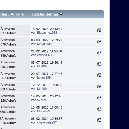
rten
/
Aufrufe
Letzter Beitrag
 Antworten
18. 02. 2024, 20:13:14
von
Biscayne1958
.837 Aufrufe
 Antworten
08. 03. 2022, 12:29:27
von
Metalhead
.078 Aufrufe
 Antworten
21. 02. 2019, 11:50:56
von
elwood-63
.849 Aufrufe
 Antworten
05. 07. 2018, 19:56:46
von
Mr.409
.280 Aufrufe
 Antworten
20. 07. 2017, 17:27:46
von
james999
.367 Aufrufe
 Antworten
12. 12. 2016, 19:00:55
von
Mr.409
.669 Aufrufe
 Antworten
19. 05. 2016, 20:12:45
von
57erol
.126 Aufrufe
 Antworten
16. 05. 2016, 16:00:43
von
MarkusM
.658 Aufrufe
6 Antworten
08. 02. 2014, 19:34:37
von
chevybelair57
.016 Aufrufe