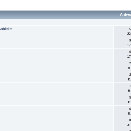
Antwo
nbieter
5
22
9
17
6
17
2
9
2
11
1
9
5
11
0
8
1
31