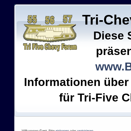
Tri-Ch
Diese 
präsen
www.B
Informationen über
für Tri-Five C
Willkommen
Gast
. Bitte
einloggen
oder
registrieren
.