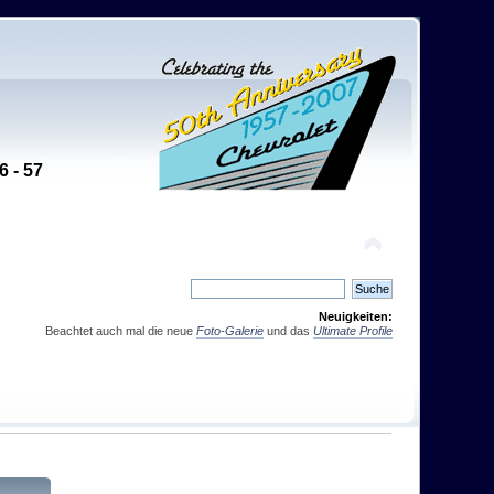
6 - 57
Neuigkeiten:
Beachtet auch mal die neue
Foto-Galerie
und das
Ultimate Profile