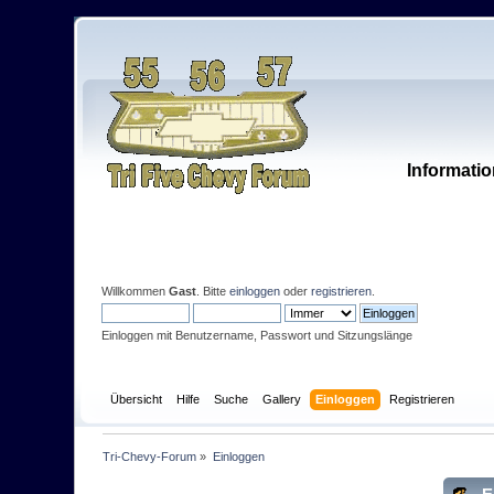
Informatio
Willkommen
Gast
. Bitte
einloggen
oder
registrieren
.
Einloggen mit Benutzername, Passwort und Sitzungslänge
Übersicht
Hilfe
Suche
Gallery
Einloggen
Registrieren
Tri-Chevy-Forum
»
Einloggen