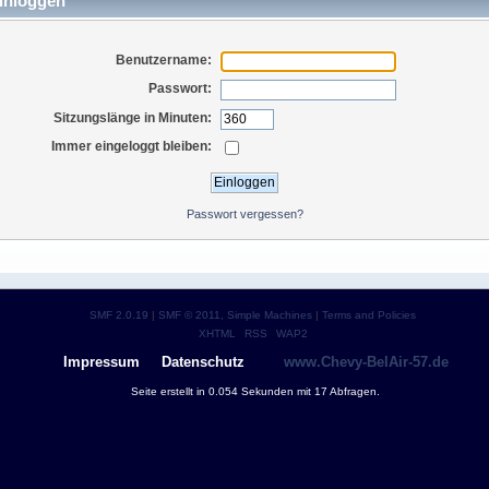
inloggen
Benutzername:
Passwort:
Sitzungslänge in Minuten:
Immer eingeloggt bleiben:
Passwort vergessen?
SMF 2.0.19
|
SMF © 2011
,
Simple Machines
|
Terms and Policies
XHTML
RSS
WAP2
Impressum
Datenschutz
www.Chevy-BelAir-57.de
Seite erstellt in 0.054 Sekunden mit 17 Abfragen.