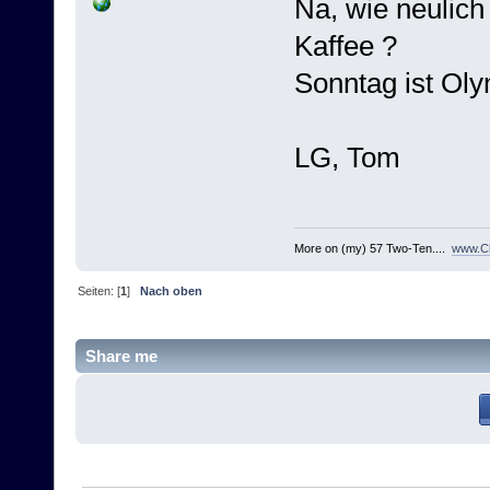
Na, wie neulich
Kaffee ?
Sonntag ist Olym
LG, Tom
More on (my) 57 Two-Ten....
www.Ch
Seiten: [
1
]
Nach oben
Share me