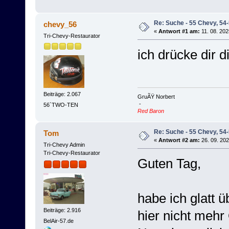
Re: Suche - 55 Chevy, 54-
chevy_56
«
Antwort #1 am:
11. 08. 202
Tri-Chevy-Restaurator
ich drücke dir 
Beiträge: 2.067
GruÃŸ Norbert
-
56`TWO-TEN
Red Baron
Re: Suche - 55 Chevy, 54-
Tom
«
Antwort #2 am:
26. 09. 202
Tri-Chevy Admin
Tri-Chevy-Restaurator
Guten Tag,
habe ich glatt 
Beiträge: 2.916
hier nicht mehr 
BelAir-57.de