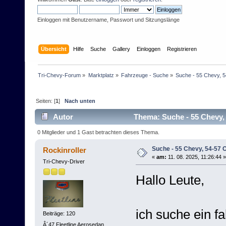
Einloggen mit Benutzername, Passwort und Sitzungslänge
Übersicht
Hilfe
Suche
Gallery
Einloggen
Registrieren
Tri-Chevy-Forum
»
Marktplatz
»
Fahrzeuge - Suche
»
Suche - 55 Chevy, 5
Seiten: [
1
]
Nach unten
Autor
Thema: Suche - 55 Chevy, 
0 Mitglieder und 1 Gast betrachten dieses Thema.
Suche - 55 Chevy, 54-57 O
Rockinroller
«
am:
11. 08. 2025, 11:26:44 »
Tri-Chevy-Driver
Hallo Leute,
ich suche ein f
Beiträge: 120
Â´47 Fleetline Aerosedan