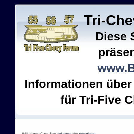
Tri-Ch
Diese 
präsen
www.B
Informationen über
für Tri-Five C
Willkommen
Gast
. Bitte
einloggen
oder
registrieren
.