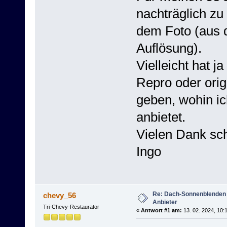
nachträglich z
dem Foto (aus d
Auflösung).
Vielleicht hat j
Repro oder orig
geben, wohin i
anbietet.
Vielen Dank sc
Ingo
Re: Dach-Sonnenblenden
chevy_56
Anbieter
Tri-Chevy-Restaurator
«
Antwort #1 am:
13. 02. 2024, 10: