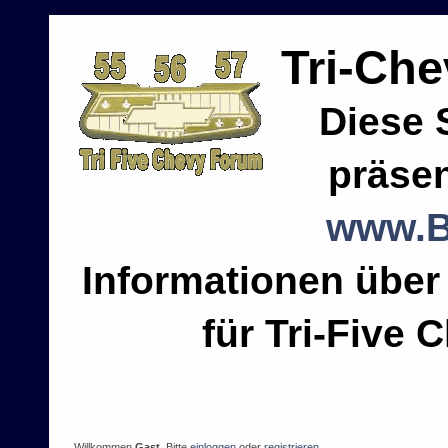
Tri-Ch
Diese 
präsen
www.B
Informationen über
für Tri-Five C
Willkommen
Gast
. Bitte
einloggen
oder
registrieren
.