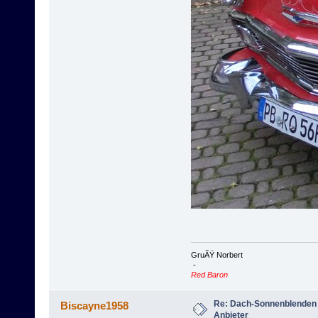
GruÃŸ Norbert
-
Red Baron
Re: Dach-Sonnenblenden
Biscayne1958
Anbieter