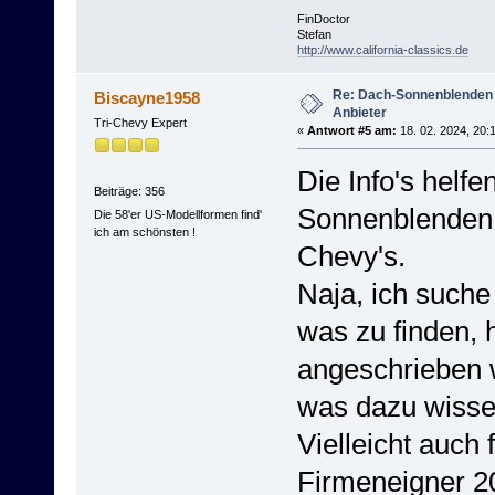
FinDoctor
Stefan
http://www.california-classics.de
Re: Dach-Sonnenblenden
Biscayne1958
Anbieter
Tri-Chevy Expert
«
Antwort #5 am:
18. 02. 2024, 20:
Die Info's helfe
Beiträge: 356
Sonnenblenden d
Die 58'er US-Modellformen find'
ich am schönsten !
Chevy's.
Naja, ich suche 
was zu finden, h
angeschrieben 
was dazu wisse
Vielleicht auch 
Firmeneigner 20