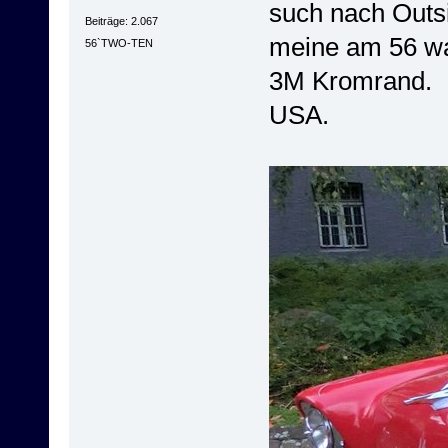
such nach Outs
Beiträge: 2.067
meine am 56 wa
56`TWO-TEN
3M Kromrand. Ic
USA.