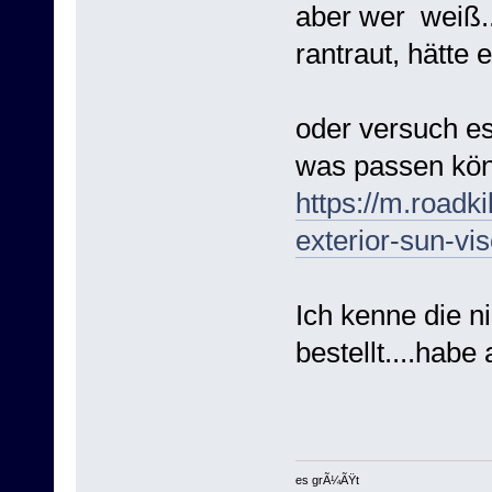
aber wer weiß..
rantraut, hätte e
oder versuch es 
was passen kön
https://m.roadki
exterior-sun-vis
Ich kenne die n
bestellt....habe
es grÃ¼ÃŸt