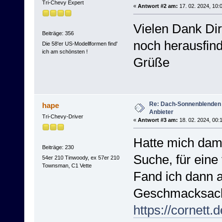
Tri-Chevy Expert
«
Antwort #2 am:
17. 02. 2024, 10:
Vielen Dank Dir
Beiträge: 356
noch herausfin
Die 58'er US-Modellformen find'
ich am schönsten !
Grüße
Re: Dach-Sonnenblenden
hape
Anbieter
Tri-Chevy-Driver
«
Antwort #3 am:
18. 02. 2024, 00:
Hatte mich dama
Beiträge: 230
Suche, für eine
54er 210 Tinwoody, ex 57er 210
Townsman, C1 Vette
Fand ich dann a
Geschmacksach
https://cornett.d