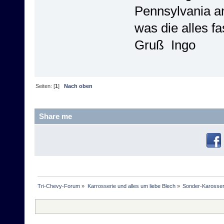
Pennsylvania a
was die alles fa
Gruß Ingo
Seiten: [
1
]
Nach oben
Share me
Tri-Chevy-Forum
»
Karrosserie und alles um liebe Blech
»
Sonder-Karosser