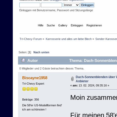
Einloggen mit Benutzername, Passwort und Sitzungslänge
Übersicht
Hilfe
Suche
Gallery
Einloggen
Registrieren
Tri-Chevy-Forum
»
Karrosserie und alles um liebe Blech
»
Sonder-Karosser
Seiten: [
1
]
Nach unten
Autor
Thema: Dach-Sonnenblende
0 Mitglieder und 2 Gäste betrachten dieses Thema.
Dach-Sonnenblenden über 
Biscayne1958
Anbieter
Tri-Chevy Expert
«
am:
13. 02. 2024, 09:35:16 »
Moin zusammen
Beiträge: 356
Die 58'er US-Modellformen find'
ich am schönsten !
Für meinen 58'