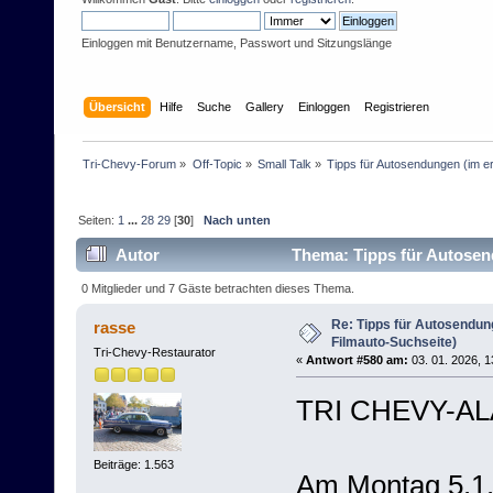
Einloggen mit Benutzername, Passwort und Sitzungslänge
Übersicht
Hilfe
Suche
Gallery
Einloggen
Registrieren
Tri-Chevy-Forum
»
Off-Topic
»
Small Talk
»
Tipps für Autosendungen (im e
Seiten:
1
...
28
29
[
30
]
Nach unten
Autor
Thema: Tipps für Autosend
mal)
0 Mitglieder und 7 Gäste betrachten dieses Thema.
Re: Tipps für Autosendun
rasse
Filmauto-Suchseite)
Tri-Chevy-Restaurator
«
Antwort #580 am:
03. 01. 2026, 1
TRI CHEVY-AL
Beiträge: 1.563
Am Montag 5.1