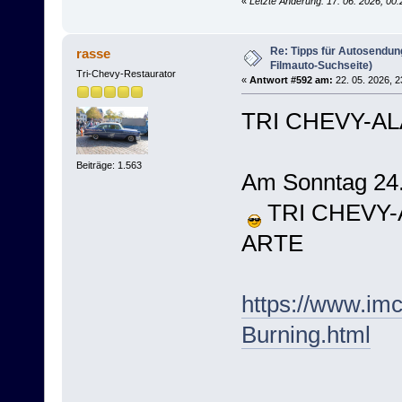
«
Letzte Änderung: 17. 06. 2026, 00
Re: Tipps für Autosendun
rasse
Filmauto-Suchseite)
Tri-Chevy-Restaurator
«
Antwort #592 am:
22. 05. 2026, 2
TRI CHEVY-AL
Beiträge: 1.563
Am Sonntag 24
TRI CHEVY-AL
ARTE
https://www.im
Burning.html