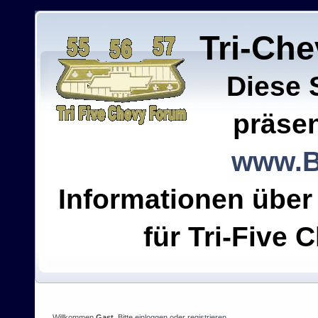
Tri-Ch
Diese 
präsen
www.B
Informationen über
für Tri-Five C
Willkommen
Gast
. Bitte
einloggen
oder
registrieren
.