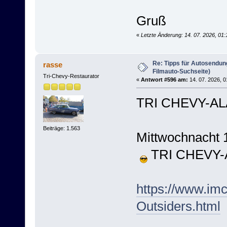
Gruß
«
Letzte Änderung: 14. 07. 2026, 01
Re: Tipps für Autosendun
rasse
Filmauto-Suchseite)
Tri-Chevy-Restaurator
«
Antwort #596 am:
14. 07. 2026, 0
TRI CHEVY-AL
Beiträge: 1.563
Mittwochnacht 
TRI CHEVY-A
https://www.im
Outsiders.html