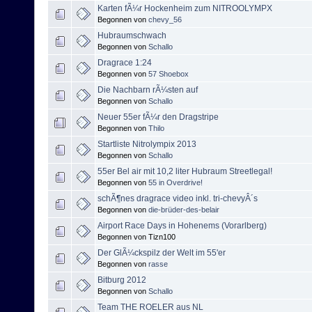
Karten fÃ¼r Hockenheim zum NITROOLYMPX
Begonnen von
chevy_56
Hubraumschwach
Begonnen von
Schallo
Dragrace 1:24
Begonnen von
57 Shoebox
Die Nachbarn rÃ¼sten auf
Begonnen von
Schallo
Neuer 55er fÃ¼r den Dragstripe
Begonnen von
Thilo
Startliste Nitrolympix 2013
Begonnen von
Schallo
55er Bel air mit 10,2 liter Hubraum Streetlegal!
Begonnen von
55 in Overdrive!
schÃ¶nes dragrace video inkl. tri-chevyÂ´s
Begonnen von
die-brüder-des-belair
Airport Race Days in Hohenems (Vorarlberg)
Begonnen von Tizn100
Der GlÃ¼ckspilz der Welt im 55'er
Begonnen von
rasse
Bitburg 2012
Begonnen von
Schallo
Team THE ROELER aus NL