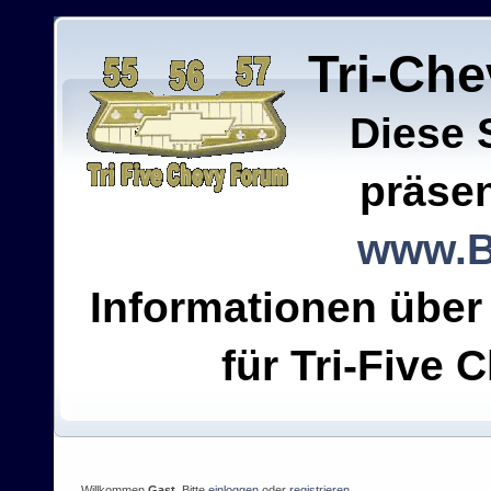
Tri-Ch
Diese 
präsen
www.B
Informationen über
für Tri-Five C
Willkommen
Gast
. Bitte
einloggen
oder
registrieren
.