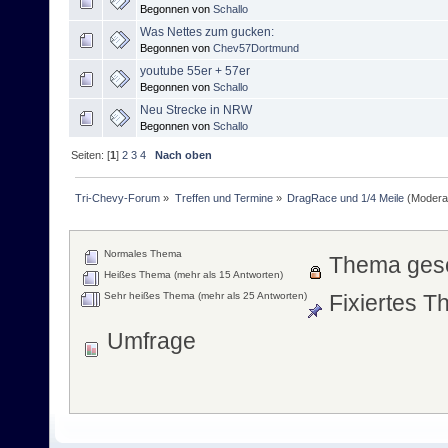
Begonnen von
Schallo
Was Nettes zum gucken:
Begonnen von
Chev57Dortmund
youtube 55er + 57er
Begonnen von
Schallo
Neu Strecke in NRW
Begonnen von
Schallo
Seiten: [
1
]
2
3
4
Nach oben
Tri-Chevy-Forum
»
Treffen und Termine
»
DragRace und 1/4 Meile
(Modera
Normales Thema
Thema ges
Heißes Thema (mehr als 15 Antworten)
Sehr heißes Thema (mehr als 25 Antworten)
Fixiertes 
Umfrage