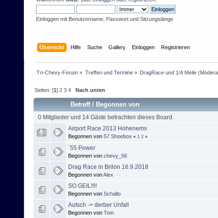
Einloggen mit Benutzername, Passwort und Sitzungslänge
Übersicht
Hilfe
Suche
Gallery
Einloggen
Registrieren
Tri-Chevy-Forum
»
Treffen und Termine
»
DragRace und 1/4 Meile
(Modera
Seiten: [
1
]
2
3
4
Nach unten
Betreff
/
Begonnen von
0 Mitglieder und 14 Gäste betrachten dieses Board.
Airport Race 2013 Hohenems
Begonnen von
57 Shoebox
«
1
2
»
`55 Power
Begonnen von
chevy_56
Drag Race in Brilon 16.9.2018
Begonnen von
Alex
SO GEIL!!!!
Begonnen von
Schallo
Autsch -> derber Unfall
Begonnen von
Tom