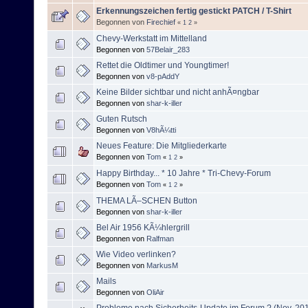
Erkennungszeichen fertig gestickt PATCH / T-Shirt
Begonnen von
Firechief
«
1
2
»
Chevy-Werkstatt im Mittelland
Begonnen von
57Belair_283
Rettet die Oldtimer und Youngtimer!
Begonnen von
v8-pAddY
Keine Bilder sichtbar und nicht anhÃ¤ngbar
Begonnen von
shar-k-iller
Guten Rutsch
Begonnen von
V8hÃ¼tti
Neues Feature: Die Mitgliederkarte
Begonnen von
Tom
«
1
2
»
Happy Birthday... * 10 Jahre * Tri-Chevy-Forum
Begonnen von
Tom
«
1
2
»
THEMA LÃ–SCHEN Button
Begonnen von
shar-k-iller
Bel Air 1956 KÃ¼hlergrill
Begonnen von
Ralfman
Wie Video verlinken?
Begonnen von
MarkusM
Mails
Begonnen von
OliAir