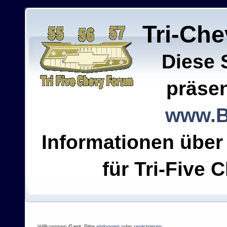
Tri-Ch
Diese 
präsen
www.B
Informationen über
für Tri-Five C
Willkommen
Gast
. Bitte
einloggen
oder
registrieren
.