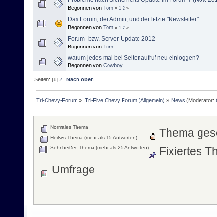
Probleme nach Sicherheits-Update im Forum ? (Nov. 20
Begonnen von
Tom
«
1
2
»
Das Forum, der Admin, und der letzte "Newsletter"...
Begonnen von
Tom
«
1
2
»
Forum- bzw. Server-Update 2012
Begonnen von
Tom
warum jedes mal bei Seitenaufruf neu einloggen?
Begonnen von
Cowboy
Seiten: [
1
]
2
Nach oben
Tri-Chevy-Forum
»
Tri-Five Chevy Forum (Allgemein)
»
News
(Moderator:
Normales Thema
Thema ges
Heißes Thema (mehr als 15 Antworten)
Sehr heißes Thema (mehr als 25 Antworten)
Fixiertes 
Umfrage