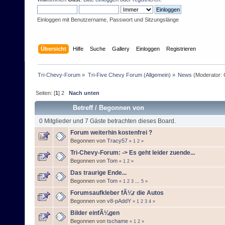
Einloggen mit Benutzername, Passwort und Sitzungslänge
Übersicht
Hilfe
Suche
Gallery
Einloggen
Registrieren
Tri-Chevy-Forum
»
Tri-Five Chevy Forum (Allgemein)
»
News
(Moderator:
Seiten: [
1
]
2
Nach unten
Betreff
/
Begonnen von
0 Mitglieder und 7 Gäste betrachten dieses Board.
Forum weiterhin kostenfrei ?
Begonnen von
Tracy57
«
1
2
»
Tri-Chevy-Forum: -> Es geht leider zuende...
Begonnen von
Tom
«
1
2
»
Das traurige Ende...
Begonnen von
Tom
«
1
2
3
...
5
»
Forumsaufkleber fÃ¼r die Autos
Begonnen von
v8-pAddY
«
1
2
3
4
»
Bilder einfÃ¼gen
Begonnen von
tschame
«
1
2
»