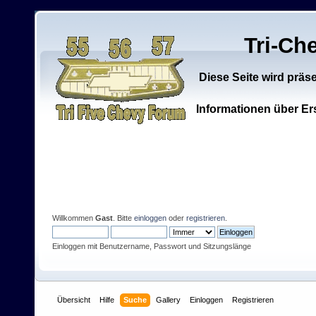
Tri-Ch
Diese Seite wird präs
Informationen über Ers
Willkommen
Gast
. Bitte
einloggen
oder
registrieren
.
Einloggen mit Benutzername, Passwort und Sitzungslänge
Übersicht
Hilfe
Suche
Gallery
Einloggen
Registrieren