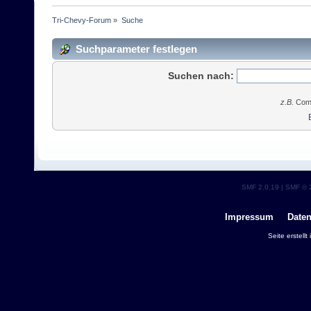
Tri-Chevy-Forum
»
Suche
Suchparameter festlegen
Suchen nach:
z.B.
Comp
SMF 2.0.19
|
SMF © 
Impressum
Date
Seite erstell