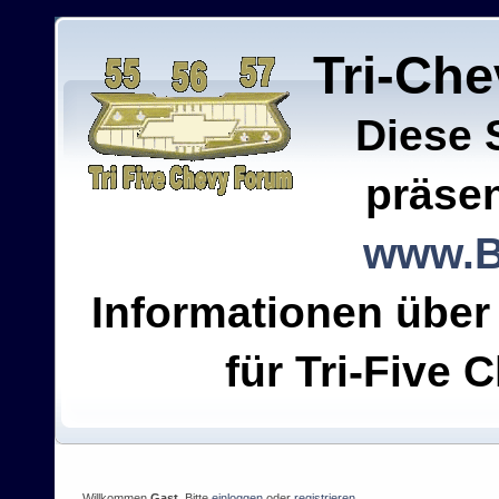
Tri-Ch
Diese 
präsen
www.B
Informationen über
für Tri-Five C
Willkommen
Gast
. Bitte
einloggen
oder
registrieren
.