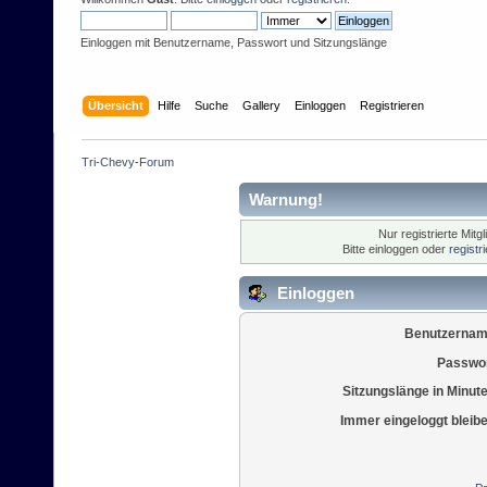
Einloggen mit Benutzername, Passwort und Sitzungslänge
Übersicht
Hilfe
Suche
Gallery
Einloggen
Registrieren
Tri-Chevy-Forum
Warnung!
Nur registrierte Mitg
Bitte einloggen oder
registr
Einloggen
Benutzernam
Passwor
Sitzungslänge in Minut
Immer eingeloggt bleib