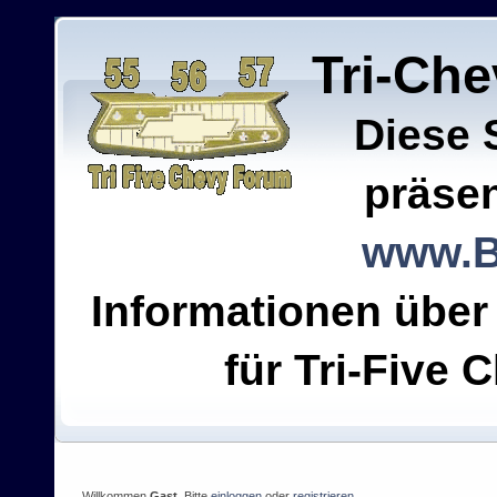
Tri-Ch
Diese 
präsen
www.B
Informationen über
für Tri-Five C
Willkommen
Gast
. Bitte
einloggen
oder
registrieren
.