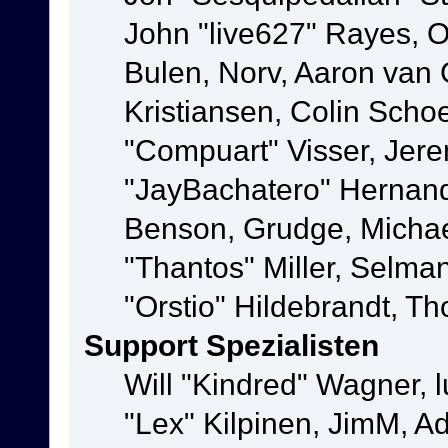
John "live627" Rayes,
Bulen, Norv, Aaron van 
Kristiansen, Colin Scho
"Compuart" Visser, Jer
"JayBachatero" Hernand
Benson, Grudge, Micha
"Thantos" Miller, Selma
"Orstio" Hildebrandt, Th
Support Spezialisten
Will "Kindred" Wagner, l
"Lex" Kilpinen, JimM, Ad