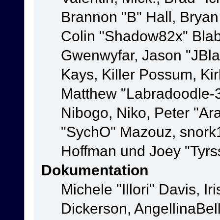
Brannon "B" Hall, Bryan
Colin "Shadow82x" Blabe
Gwenwyfar, Jason "JBla
Kays, Killer Possum, K
Matthew "Labradoodle-3
Nibogo, Niko, Peter "Ara
"SychO" Mazouz, snork1
Hoffman und Joey "Tyrs
Dokumentation
Michele "Illori" Davis, 
Dickerson, AngellinaBell