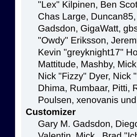
"Lex" Kilpinen, Ben Sco
Chas Large, Duncan85, E
Gadsdon, GigaWatt, gbs
"Owdy" Eriksson, Jeremy
Kevin "greyknight17" Hou
Mattitude, Mashby, Mick G
Nick "Fizzy" Dyer, Nick 
Dhima, Rumbaar, Pitti,
Poulsen, xenovanis und
Customizer
Gary M. Gadsdon, Dieg
Valentin, Mick., Brad