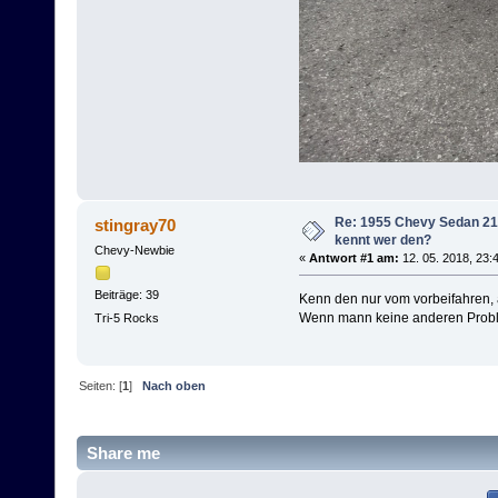
Re: 1955 Chevy Sedan 210
stingray70
kennt wer den?
Chevy-Newbie
«
Antwort #1 am:
12. 05. 2018, 23:
Beiträge: 39
Kenn den nur vom vorbeifahren,
Wenn mann keine anderen Proble
Tri-5 Rocks
Seiten: [
1
]
Nach oben
Share me