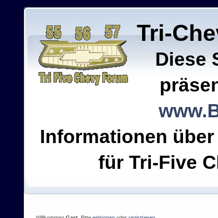
Tri-Ch
Diese 
präsen
www.B
Informationen über
für Tri-Five C
Willkommen
Gast
. Bitte
einloggen
oder
registrieren
.