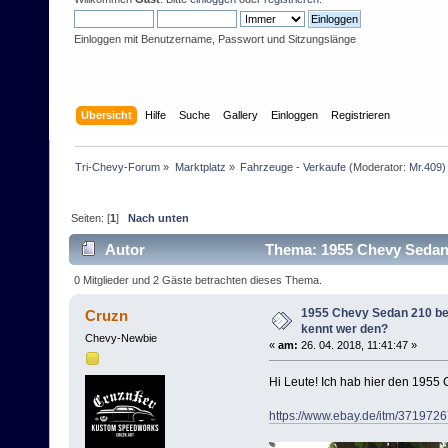
Einloggen mit Benutzername, Passwort und Sitzungslänge
Übersicht
Hilfe
Suche
Gallery
Einloggen
Registrieren
Tri-Chevy-Forum
»
Marktplatz
»
Fahrzeuge - Verkaufe
(Moderator:
Mr.409
)
Seiten: [
1
]
Nach unten
Autor
Thema: 1955 Chevy Sedan 
0 Mitglieder und 2 Gäste betrachten dieses Thema.
1955 Chevy Sedan 210 be
Cruzn
kennt wer den?
Chevy-Newbie
«
am:
26. 04. 2018, 11:41:47 »
Hi Leute! Ich hab hier den 1955
https://www.ebay.de/itm/371972