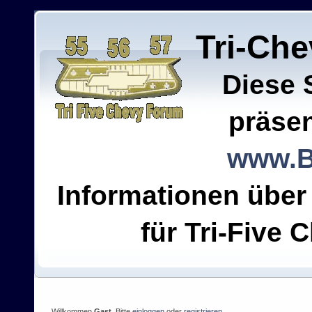
Tri-Ch
Diese 
präsen
www.B
Informationen über
für Tri-Five C
Willkommen
Gast
. Bitte
einloggen
oder
registrieren
.