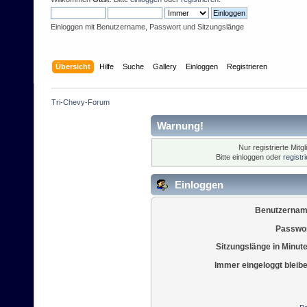
Einloggen mit Benutzername, Passwort und Sitzungslänge
Übersicht
Hilfe
Suche
Gallery
Einloggen
Registrieren
Tri-Chevy-Forum
Warnung!
Nur registrierte Mitg
Bitte einloggen oder
registr
Einloggen
Benutzernam
Passwor
Sitzungslänge in Minut
Immer eingeloggt bleib