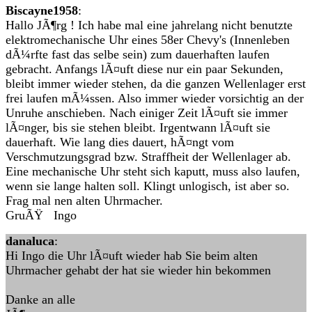
Biscayne1958
:
Hallo JÃ¶rg ! Ich habe mal eine jahrelang nicht benutzte
elektromechanische Uhr eines 58er Chevy's (Innenleben
dÃ¼rfte fast das selbe sein) zum dauerhaften laufen
gebracht. Anfangs lÃ¤uft diese nur ein paar Sekunden,
bleibt immer wieder stehen, da die ganzen Wellenlager erst
frei laufen mÃ¼ssen. Also immer wieder vorsichtig an der
Unruhe anschieben. Nach einiger Zeit lÃ¤uft sie immer
lÃ¤nger, bis sie stehen bleibt. Irgentwann lÃ¤uft sie
dauerhaft. Wie lang dies dauert, hÃ¤ngt vom
Verschmutzungsgrad bzw. Straffheit der Wellenlager ab.
Eine mechanische Uhr steht sich kaputt, muss also laufen,
wenn sie lange halten soll. Klingt unlogisch, ist aber so.
Frag mal nen alten Uhrmacher.
GruÃŸ Ingo
danaluca
:
Hi Ingo die Uhr lÃ¤uft wieder hab Sie beim alten
Uhrmacher gehabt der hat sie wieder hin bekommen
Danke an alle