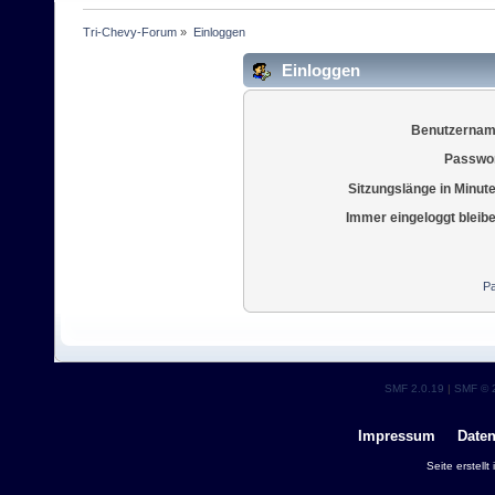
Tri-Chevy-Forum
»
Einloggen
Einloggen
Benutzernam
Passwor
Sitzungslänge in Minut
Immer eingeloggt bleib
Pa
SMF 2.0.19
|
SMF © 
Impressum
Date
Seite erstell