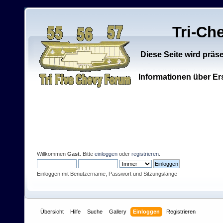
Tri-Ch
Diese Seite wird präs
Informationen über Ers
Willkommen
Gast
. Bitte
einloggen
oder
registrieren
.
Einloggen mit Benutzername, Passwort und Sitzungslänge
Übersicht
Hilfe
Suche
Gallery
Einloggen
Registrieren